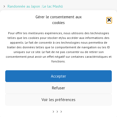
Randonnée au Japon : Le lac Mashū
Le marché aux poissons nocturne d’Hiroshima
Gérer le consentement aux
En direct sur Adobe France !
cookies
Graphiste freelance au Japon pour la 3e année
Un café et des cabanes dans la forêt
Pour offrir les meilleures expériences, nous utilisons des technologies
telles que les cookies pour stocker et/ou accéder aux informations des
Slow Tourism à Tomo-no-Ura
appareils. Le fait de consentir à ces technologies nous permettra de
Slow tourism à Onomichi
traiter des données telles que le comportement de navigation ou les ID
uniques sur ce site. Le fait de ne pas consentir ou de retirer son
Randonnée au Japon : Le Mont Daisen
consentement peut avoir un effet négatif sur certaines caractéristiques et
Randonnée au Japon : Le Mont Misen
fonctions.
Randonnée au Japon : Le Mont Shirakiyama
Accepter
Refuser
Copyright © 2014-2026 Jud à Hiroshima. All Rights Reserved. Merci de me
Voir les préférences
contacter et mettre un lien vers mon site si vous utilisez une photo. Si vous
souhaitez me suivre sur Instagram, envoyez-moi d'abord un message ici parce
que je suis en mode privé.