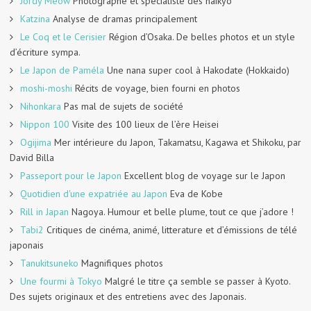
Jordy Meow
Photographe et spécialiste des haikyo
Katzina
Analyse de dramas principalement
Le Coq et le Cerisier
Région d’Osaka. De belles photos et un style
d’écriture sympa.
Le Japon de Paméla
Une nana super cool à Hakodate (Hokkaido)
moshi-moshi
Récits de voyage, bien fourni en photos
Nihonkara
Pas mal de sujets de société
Nippon 100
Visite des 100 lieux de l’ère Heisei
Ogijima
Mer intérieure du Japon, Takamatsu, Kagawa et Shikoku, par
David Billa
Passeport pour le Japon
Excellent blog de voyage sur le Japon
Quotidien d'une expatriée au Japon
Eva de Kobe
Rill in Japan
Nagoya. Humour et belle plume, tout ce que j’adore !
Tabi2
Critiques de cinéma, animé, litterature et d’émissions de télé
japonais
Tanukitsuneko
Magnifiques photos
Une fourmi à Tokyo
Malgré le titre ça semble se passer à Kyoto.
Des sujets originaux et des entretiens avec des Japonais.