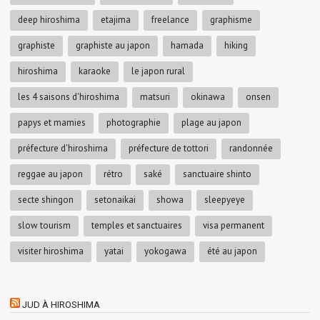
deep hiroshima
etajima
freelance
graphisme
graphiste
graphiste au japon
hamada
hiking
hiroshima
karaoke
le japon rural
les 4 saisons d'hiroshima
matsuri
okinawa
onsen
papys et mamies
photographie
plage au japon
préfecture d'hiroshima
préfecture de tottori
randonnée
reggae au japon
rétro
saké
sanctuaire shinto
secte shingon
setonaikai
showa
sleepyeye
slow tourism
temples et sanctuaires
visa permanent
visiter hiroshima
yatai
yokogawa
été au japon
JUD À HIROSHIMA