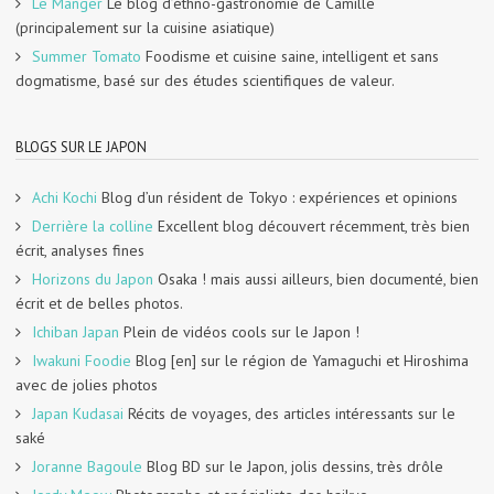
Le Manger
Le blog d’éthno-gastronomie de Camille
(principalement sur la cuisine asiatique)
Summer Tomato
Foodisme et cuisine saine, intelligent et sans
dogmatisme, basé sur des études scientifiques de valeur.
BLOGS SUR LE JAPON
Achi Kochi
Blog d’un résident de Tokyo : expériences et opinions
Derrière la colline
Excellent blog découvert récemment, très bien
écrit, analyses fines
Horizons du Japon
Osaka ! mais aussi ailleurs, bien documenté, bien
écrit et de belles photos.
Ichiban Japan
Plein de vidéos cools sur le Japon !
Iwakuni Foodie
Blog [en] sur le région de Yamaguchi et Hiroshima
avec de jolies photos
Japan Kudasai
Récits de voyages, des articles intéressants sur le
saké
Joranne Bagoule
Blog BD sur le Japon, jolis dessins, très drôle