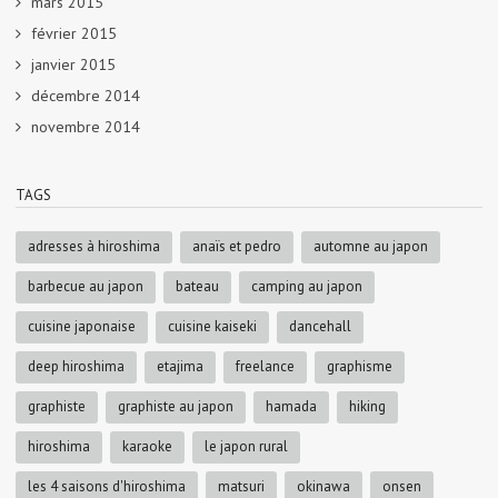
mars 2015
février 2015
janvier 2015
décembre 2014
novembre 2014
TAGS
adresses à hiroshima
anaïs et pedro
automne au japon
barbecue au japon
bateau
camping au japon
cuisine japonaise
cuisine kaiseki
dancehall
deep hiroshima
etajima
freelance
graphisme
graphiste
graphiste au japon
hamada
hiking
hiroshima
karaoke
le japon rural
les 4 saisons d'hiroshima
matsuri
okinawa
onsen