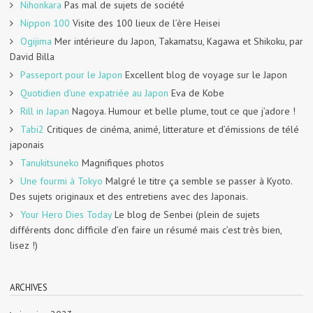
Nihonkara
Pas mal de sujets de société
Nippon 100
Visite des 100 lieux de l’ère Heisei
Ogijima
Mer intérieure du Japon, Takamatsu, Kagawa et Shikoku, par
David Billa
Passeport pour le Japon
Excellent blog de voyage sur le Japon
Quotidien d'une expatriée au Japon
Eva de Kobe
Rill in Japan
Nagoya. Humour et belle plume, tout ce que j’adore !
Tabi2
Critiques de cinéma, animé, litterature et d’émissions de télé
japonais
Tanukitsuneko
Magnifiques photos
Une fourmi à Tokyo
Malgré le titre ça semble se passer à Kyoto.
Des sujets originaux et des entretiens avec des Japonais.
Your Hero Dies Today
Le blog de Senbei (plein de sujets
différents donc difficile d’en faire un résumé mais c’est très bien,
lisez !)
ARCHIVES