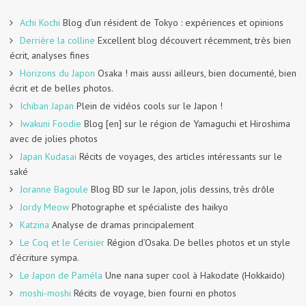
Achi Kochi
Blog d’un résident de Tokyo : expériences et opinions
Derrière la colline
Excellent blog découvert récemment, très bien
écrit, analyses fines
Horizons du Japon
Osaka ! mais aussi ailleurs, bien documenté, bien
écrit et de belles photos.
Ichiban Japan
Plein de vidéos cools sur le Japon !
Iwakuni Foodie
Blog [en] sur le région de Yamaguchi et Hiroshima
avec de jolies photos
Japan Kudasai
Récits de voyages, des articles intéressants sur le
saké
Joranne Bagoule
Blog BD sur le Japon, jolis dessins, très drôle
Jordy Meow
Photographe et spécialiste des haikyo
Katzina
Analyse de dramas principalement
Le Coq et le Cerisier
Région d’Osaka. De belles photos et un style
d’écriture sympa.
Le Japon de Paméla
Une nana super cool à Hakodate (Hokkaido)
moshi-moshi
Récits de voyage, bien fourni en photos