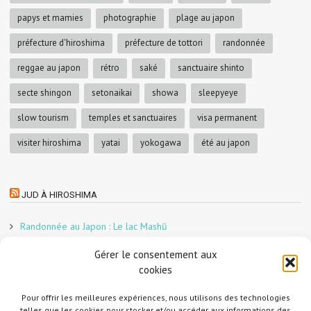
papys et mamies
photographie
plage au japon
préfecture d'hiroshima
préfecture de tottori
randonnée
reggae au japon
rétro
saké
sanctuaire shinto
secte shingon
setonaikai
showa
sleepyeye
slow tourism
temples et sanctuaires
visa permanent
visiter hiroshima
yatai
yokogawa
été au japon
JUD À HIROSHIMA
Randonnée au Japon : Le lac Mashū
Le marché aux poissons nocturne d’Hiroshima
Gérer le consentement aux
En direct sur Adobe France !
cookies
Graphiste freelance au Japon pour la 3e année
Pour offrir les meilleures expériences, nous utilisons des technologies
Un café et des cabanes dans la forêt
telles que les cookies pour stocker et/ou accéder aux informations des