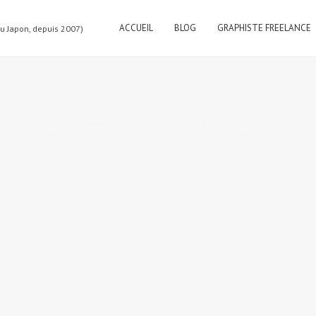
ACCUEIL
BLOG
GRAPHISTE FREELANCE
au Japon, depuis 2007)
lle d’une soba-ya, racontés par son boss et le D.A.
Full resolution (1000 × 7