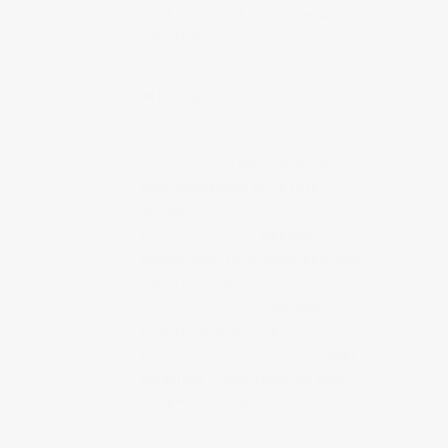
parlé dans mon blog sur une carte
interactive
## MES LIENS PERSOS
Carte de mes lieux présents sur
la carte Jipangu
Mes articles de
blog apparaissant sur la carte
Jipangu
Hiroshimarseille
Mon tout
premier blog sur le Japon, pour mes
vacancs en Août 2006
Judi DESIGN Blog
Mon blog
consacré au graphisme
Ma boutique sur Society6
Photos
encadrées, iPhone cases, etc avec
des photos du Japon
Mon ancien blog (2007-2011)