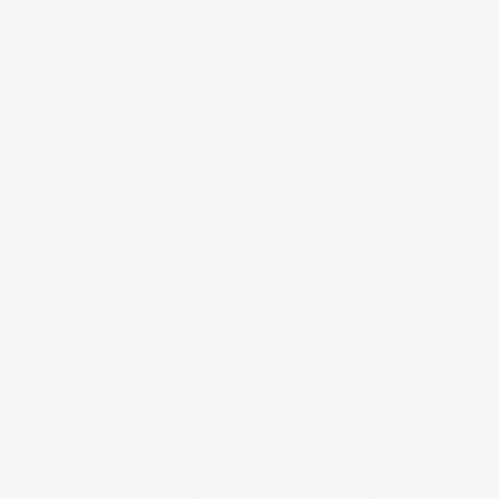
au Japon : Le lac Mashū
Patrick
dans
Randonnée au Japon
: Le lac Mashū
Judith Cotelle
dans
Slow tourism
à Onomichi
# UTILE
GetHiroshima
Infos pratiques,
évènements, expo, adresses à
Hiroshima.
Hiroshima Safari
Pour visiter
Hiroshima de manière originale
Jipangu | Blogs et Vlogs Japon
Découvrez les articles et les vidéos
sur le Japon à travers une carte.
Ma carte personnelle sur
Jipangu.fr
Les destinations dont j’ai