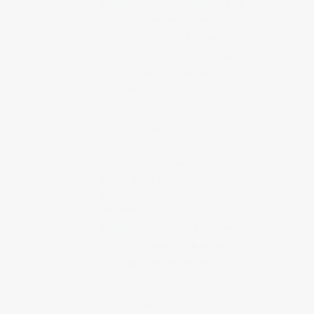
Mon portfolio sur Behance
Mes
travaux en tant que graphiste
Mon SoundCloud
Mes mixs
Nininbaori Hiroshima
Le studio de
design graphique dans lequel je
travaillais
ARTISTES D'HIROSHIMA
IC4 Design
Collectif
d’illustrateurs et graphistes
d’Hiroshima internationalement
reconnus
Ruminz
Illustratrice à Hiroshima
SUIKO
Graffeur d’Hiroshima
internationalement reconnu
BLOGS DE JAPONAIS