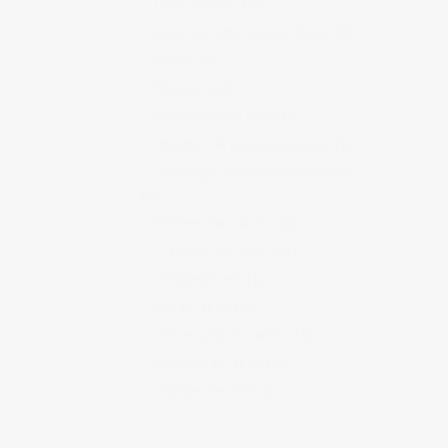
Lieux à visiter
(34)
Lieux où sortir, manger, boire
(29)
Matsuri
(8)
Musique
(16)
Randonnée au Japon
(5)
Recettes de cuisine japonaise
(1)
Sociologie de café du commerce
(13)
Soirées, bars, clubs
(18)
Travailler au Japon
(13)
Uncategorized
(1)
Vie au Japon
(26)
Vie de gaijin au Japon
(15)
Voyages au Japon
(17)
Voyages en Asie
(1)