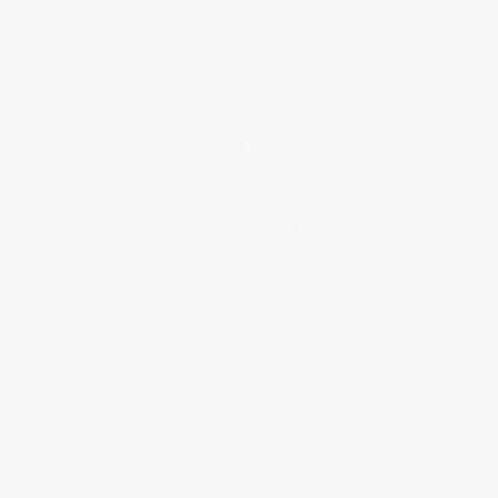
intéressantes et originales sur la
nourriture, philosophie de la cuisine,
talent d’écriture et humour.
Le Manger
Le blog d’éthno-
gastronomie de Camille
(principalement sur la cuisine
asiatique)
Summer Tomato
Foodisme et
cuisine saine, intelligent et sans
dogmatisme, basé sur des études
scientifiques de valeur.
BLOGS SUR LE JAPON
Achi Kochi
Blog d’un résident de
Tokyo : expériences et opinions
Derrière la colline
Excellent blog
découvert récemment, très bien
écrit, analyses fines