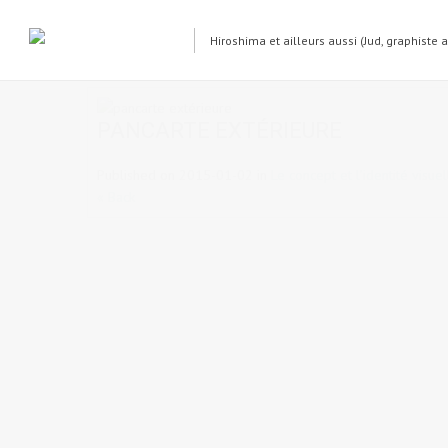
Hiroshima et ailleurs aussi (Jud, graphiste 
pancarte extérieure
PANCARTE EXTÉRIEURE
Published on
2015-01-02
in
Le concept et l’identité visue
« Back