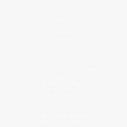
Kaiko's AG
Le Blog d’Eiji
d’Hiroshima, fan de surf et d’Hawaï
SLEEPYEYE THE DIRTY
GENTLEMAN'S CLUB
Le blog de
Susu de Sleepyeye
BLOGS QUE J'AIME BIEN
Anaïs & Pedro
Le blog d’Anaïs et
Pedro de Marseille
Drink Cold
Drink Cold, le blog de
l’ami Clarence Boddicker, avec
d’excellentes vidéos sur le Japon du
marseillais John Carrière
La table de Diogène est ronde
Blog sur la cuisine coréenne et
asiatique écrit par une coréenne
vivant en France / réflexions