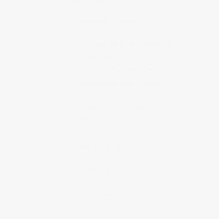
ARTICLES RÉCENTS
Randonnée au Japon : Le lac
Mashū
Le marché aux poissons nocturne
d’Hiroshima
En direct sur Adobe France !
Graphiste freelance au Japon
pour la 3e année
Un café et des cabanes dans la
forêt
COMMENTAIRES RÉCENTS
Judith Cotelle
dans
Randonnée
au Japon : Le Mont Daisen
Dominique
dans
Randonnée au
Japon : Le Mont Daisen
Judith Cotelle
dans
Randonnée