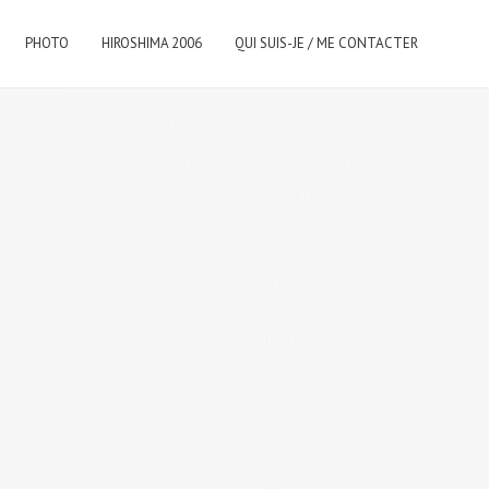
PHOTO
HIROSHIMA 2006
QUI SUIS-JE / ME CONTACTER
CATÉGORIES
Architecture & Urbanisme
(3)
50)
Cuisine japonaise et restaurants
(23)
Culture & coutumes
(26)
Graphic design
(13)
Hiroshima
(6)
Hiroshima la ville
(1)
Interview
(9)
langue japonaise
(2)
Le Japon rétro, Showa
(10)
Les gens d'Hiroshima
(28)