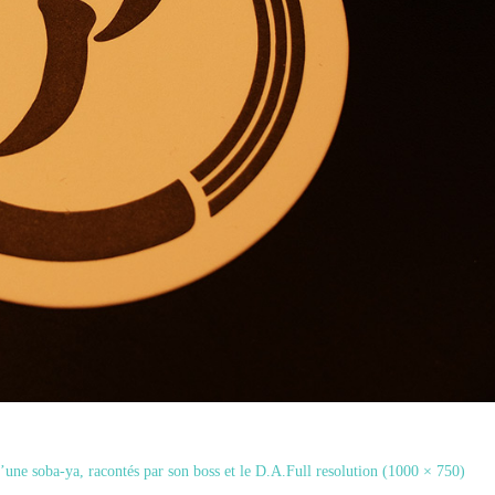
d’une soba-ya, racontés par son boss et le D.A.
Full resolution (1000 × 750)