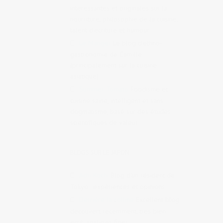
intéressantes et originales sur la
nourriture, philosophie de la cuisine,
talent d’écriture et humour.
Le Manger
Le blog d’éthno-
gastronomie de Camille
(principalement sur la cuisine
asiatique)
Summer Tomato
Foodisme et
cuisine saine, intelligent et sans
dogmatisme, basé sur des études
scientifiques de valeur.
BLOGS SUR LE JAPON
Achi Kochi
Blog d’un résident de
Tokyo : expériences et opinions
Derrière la colline
Excellent blog
découvert récemment, très bien
écrit, analyses fines