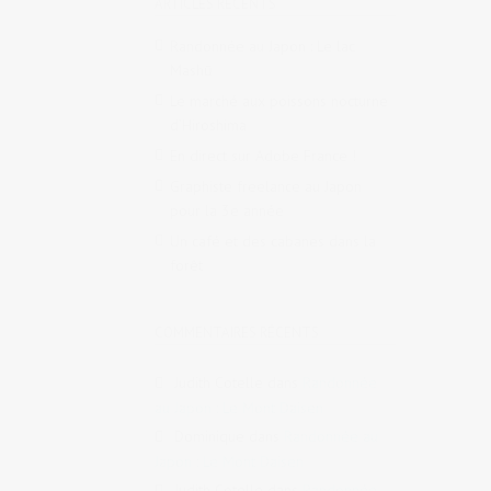
ARTICLES RÉCENTS
Randonnée au Japon : Le lac
Mashū
Le marché aux poissons nocturne
d’Hiroshima
En direct sur Adobe France !
Graphiste freelance au Japon
pour la 3e année
Un café et des cabanes dans la
forêt
COMMENTAIRES RÉCENTS
Judith Cotelle
dans
Randonnée
au Japon : Le Mont Daisen
Dominique
dans
Randonnée au
Japon : Le Mont Daisen
Judith Cotelle
dans
Randonnée