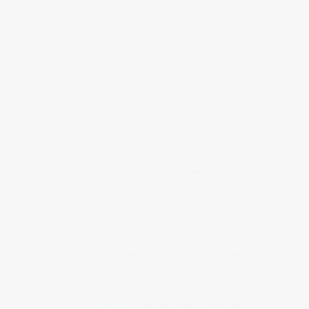
au Japon : Le lac Mashū
Patrick
dans
Randonnée au Japon
: Le lac Mashū
Judith Cotelle
dans
Slow tourism
à Onomichi
# UTILE
GetHiroshima
Infos pratiques,
évènements, expo, adresses à
Hiroshima.
Hiroshima Safari
Pour visiter
Hiroshima de manière originale
Jipangu | Blogs et Vlogs Japon
Découvrez les articles et les vidéos
sur le Japon à travers une carte.
Ma carte personnelle sur
Jipangu.fr
Les destinations dont j’ai