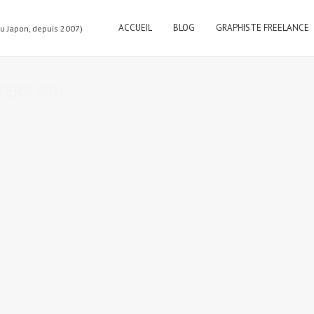
ACCUEIL
BLOG
GRAPHISTE FREELANCE
au Japon, depuis 2007)
VERS 23H
à Hiroshima
Full resolution (1000 × 693)