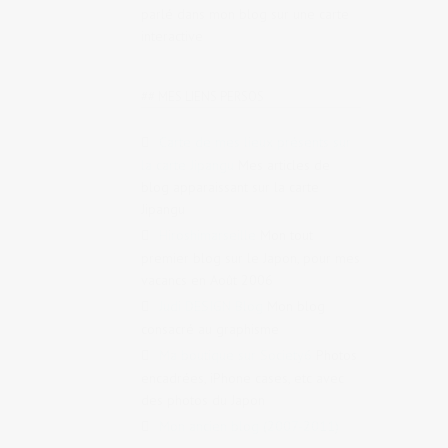
parlé dans mon blog sur une carte
interactive
## MES LIENS PERSOS
Carte de mes lieux présents sur
la carte Jipangu
Mes articles de
blog apparaissant sur la carte
Jipangu
Hiroshimarseille
Mon tout
premier blog sur le Japon, pour mes
vacancs en Août 2006
Judi DESIGN Blog
Mon blog
consacré au graphisme
Ma boutique sur Society6
Photos
encadrées, iPhone cases, etc avec
des photos du Japon
Mon ancien blog (2007-2011)