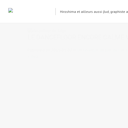
Hiroshima et ailleurs aussi (Jud, graphiste 
dancefloor de Edge
LE DANCEFLOOR ENCORE CALME 
Published on
2015-01-02
in
Un réveillon du jour de l’an 
« Back