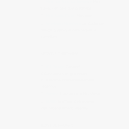
Mon portfolio sur Behance
Mes
travaux en tant que graphiste
Mon SoundCloud
Mes mixs
Nininbaori Hiroshima
Le studio de
design graphique dans lequel je
travaillais
ARTISTES D'HIROSHIMA
IC4 Design
Collectif
d’illustrateurs et graphistes
d’Hiroshima internationalement
reconnus
Ruminz
Illustratrice à Hiroshima
SUIKO
Graffeur d’Hiroshima
internationalement reconnu
BLOGS DE JAPONAIS