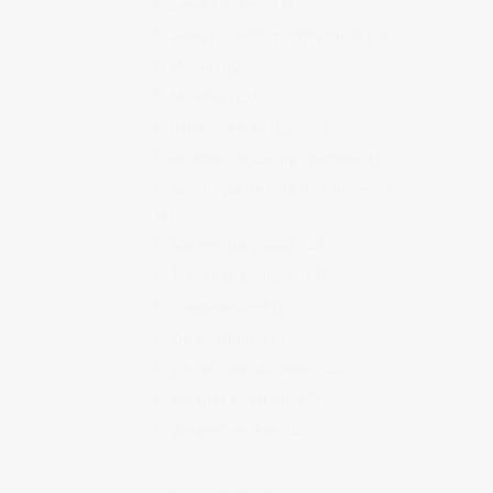
Lieux à visiter
(34)
Lieux où sortir, manger, boire
(29)
Matsuri
(8)
Musique
(16)
Randonnée au Japon
(5)
Recettes de cuisine japonaise
(1)
Sociologie de café du commerce
(13)
Soirées, bars, clubs
(18)
Travailler au Japon
(13)
Uncategorized
(1)
Vie au Japon
(26)
Vie de gaijin au Japon
(15)
Voyages au Japon
(17)
Voyages en Asie
(1)