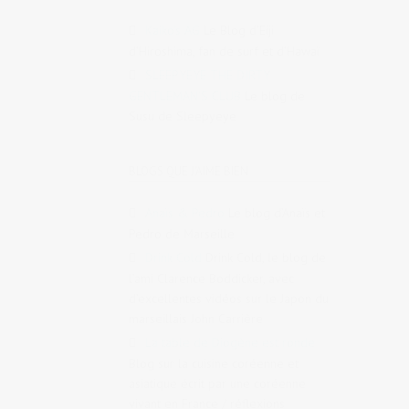
Kaiko's AG
Le Blog d’Eiji
d’Hiroshima, fan de surf et d’Hawaï
SLEEPYEYE THE DIRTY
GENTLEMAN'S CLUB
Le blog de
Susu de Sleepyeye
BLOGS QUE J'AIME BIEN
Anaïs & Pedro
Le blog d’Anaïs et
Pedro de Marseille
Drink Cold
Drink Cold, le blog de
l’ami Clarence Boddicker, avec
d’excellentes vidéos sur le Japon du
marseillais John Carrière
La table de Diogène est ronde
Blog sur la cuisine coréenne et
asiatique écrit par une coréenne
vivant en France / réflexions