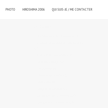
PHOTO
HIROSHIMA 2006
QUI SUIS-JE / ME CONTACTER
CATÉGORIES
Architecture & Urbanisme
(3)
Cuisine japonaise et restaurants
(23)
Culture & coutumes
(26)
Graphic design
(13)
Hiroshima
(6)
Hiroshima la ville
(1)
Interview
(9)
langue japonaise
(2)
Le Japon rétro, Showa
(10)
Les gens d'Hiroshima
(28)