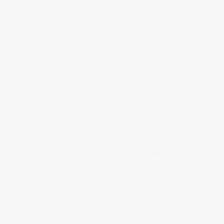
Kaiko's AG
Le Blog d’Eiji
d’Hiroshima, fan de surf et d’Hawaï
SLEEPYEYE THE DIRTY
GENTLEMAN'S CLUB
Le blog de
Susu de Sleepyeye
BLOGS QUE J'AIME BIEN
Anaïs & Pedro
Le blog d’Anaïs et
Pedro de Marseille
Drink Cold
Drink Cold, le blog de
l’ami Clarence Boddicker, avec
d’excellentes vidéos sur le Japon du
marseillais John Carrière
La table de Diogène est ronde
Blog sur la cuisine coréenne et
asiatique écrit par une coréenne
vivant en France / réflexions