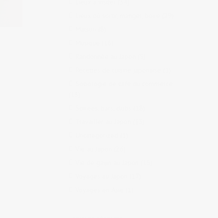
Lieux à visiter
(34)
Lieux où sortir, manger, boire
(29)
Matsuri
(8)
Musique
(16)
Randonnée au Japon
(5)
Recettes de cuisine japonaise
(1)
Sociologie de café du commerce
(13)
Soirées, bars, clubs
(18)
Travailler au Japon
(13)
Uncategorized
(1)
Vie au Japon
(26)
Vie de gaijin au Japon
(15)
Voyages au Japon
(17)
Voyages en Asie
(1)