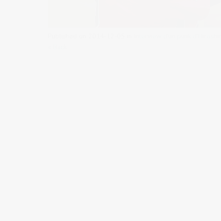
Published on
2014-12-05
in
Interview d’un punk d’Hiroshi
« Back