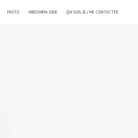
PHOTO
HIROSHIMA 2006
QUI SUIS-JE / ME CONTACTER
CATÉGORIES
Architecture & Urbanisme
(3)
Cuisine japonaise et restaurants
(23)
Culture & coutumes
(26)
Graphic design
(13)
Hiroshima
(6)
Hiroshima la ville
(1)
Interview
(9)
langue japonaise
(2)
Le Japon rétro, Showa
(10)
Les gens d'Hiroshima
(28)