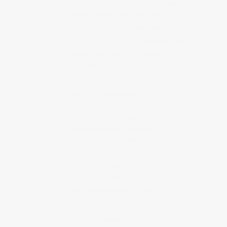
Mon portfolio sur Behance
Mes
travaux en tant que graphiste
Mon SoundCloud
Mes mixs
Nininbaori Hiroshima
Le studio de
design graphique dans lequel je
travaillais
ARTISTES D'HIROSHIMA
IC4 Design
Collectif
d’illustrateurs et graphistes
d’Hiroshima internationalement
reconnus
Ruminz
Illustratrice à Hiroshima
SUIKO
Graffeur d’Hiroshima
internationalement reconnu
BLOGS DE JAPONAIS