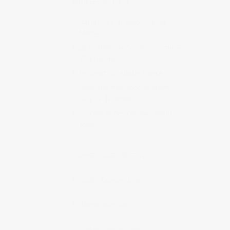
ARTICLES RÉCENTS
Randonnée au Japon : Le lac
Mashū
Le marché aux poissons nocturne
d’Hiroshima
En direct sur Adobe France !
Graphiste freelance au Japon
pour la 3e année
Un café et des cabanes dans la
forêt
COMMENTAIRES RÉCENTS
Judith Cotelle
dans
Randonnée
au Japon : Le Mont Daisen
Dominique
dans
Randonnée au
Japon : Le Mont Daisen
Judith Cotelle
dans
Randonnée