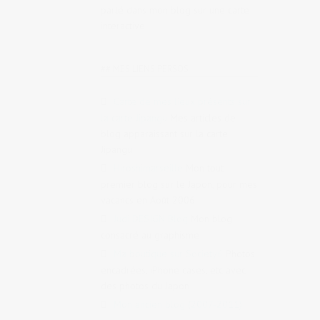
parlé dans mon blog sur une carte
interactive
## MES LIENS PERSOS
Carte de mes lieux présents sur
la carte Jipangu
Mes articles de
blog apparaissant sur la carte
Jipangu
Hiroshimarseille
Mon tout
premier blog sur le Japon, pour mes
vacancs en Août 2006
Judi DESIGN Blog
Mon blog
consacré au graphisme
Ma boutique sur Society6
Photos
encadrées, iPhone cases, etc avec
des photos du Japon
Mon ancien blog (2007-2011)