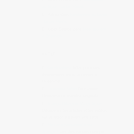
au Japon : Le lac Mashū
Patrick
dans
Randonnée au Japon
: Le lac Mashū
Judith Cotelle
dans
Slow tourism
à Onomichi
# UTILE
GetHiroshima
Infos pratiques,
évènements, expo, adresses à
Hiroshima.
Hiroshima Safari
Pour visiter
Hiroshima de manière originale
Jipangu | Blogs et Vlogs Japon
Découvrez les articles et les vidéos
sur le Japon à travers une carte.
Ma carte personnelle sur
Jipangu.fr
Les destinations dont j’ai