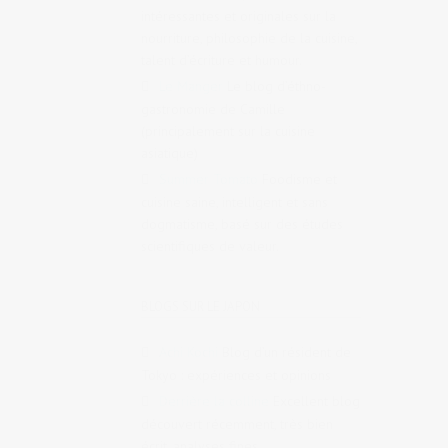
intéressantes et originales sur la
nourriture, philosophie de la cuisine,
talent d’écriture et humour.
Le Manger
Le blog d’éthno-
gastronomie de Camille
(principalement sur la cuisine
asiatique)
Summer Tomato
Foodisme et
cuisine saine, intelligent et sans
dogmatisme, basé sur des études
scientifiques de valeur.
BLOGS SUR LE JAPON
Achi Kochi
Blog d’un résident de
Tokyo : expériences et opinions
Derrière la colline
Excellent blog
découvert récemment, très bien
écrit, analyses fines