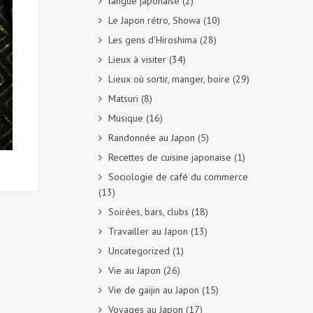
langue japonaise
(2)
Le Japon rétro, Showa
(10)
Les gens d'Hiroshima
(28)
Lieux à visiter
(34)
Lieux où sortir, manger, boire
(29)
Matsuri
(8)
Musique
(16)
Randonnée au Japon
(5)
Recettes de cuisine japonaise
(1)
Sociologie de café du commerce
(13)
Soirées, bars, clubs
(18)
Travailler au Japon
(13)
Uncategorized
(1)
Vie au Japon
(26)
Vie de gaijin au Japon
(15)
Voyages au Japon
(17)