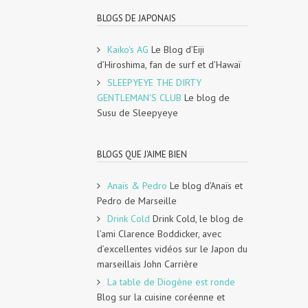
BLOGS DE JAPONAIS
Kaiko's AG
Le Blog d’Eiji
d’Hiroshima, fan de surf et d’Hawaï
SLEEPYEYE THE DIRTY
GENTLEMAN'S CLUB
Le blog de
Susu de Sleepyeye
BLOGS QUE J'AIME BIEN
Anaïs & Pedro
Le blog d’Anaïs et
Pedro de Marseille
Drink Cold
Drink Cold, le blog de
l’ami Clarence Boddicker, avec
d’excellentes vidéos sur le Japon du
marseillais John Carrière
La table de Diogène est ronde
Blog sur la cuisine coréenne et