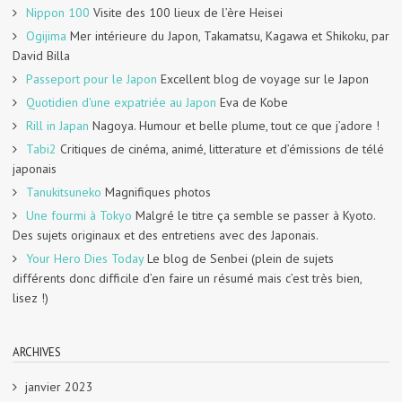
Nippon 100
Visite des 100 lieux de l’ère Heisei
Ogijima
Mer intérieure du Japon, Takamatsu, Kagawa et Shikoku, par
David Billa
Passeport pour le Japon
Excellent blog de voyage sur le Japon
Quotidien d'une expatriée au Japon
Eva de Kobe
Rill in Japan
Nagoya. Humour et belle plume, tout ce que j’adore !
Tabi2
Critiques de cinéma, animé, litterature et d’émissions de télé
japonais
Tanukitsuneko
Magnifiques photos
Une fourmi à Tokyo
Malgré le titre ça semble se passer à Kyoto.
Des sujets originaux et des entretiens avec des Japonais.
Your Hero Dies Today
Le blog de Senbei (plein de sujets
différents donc difficile d’en faire un résumé mais c’est très bien,
lisez !)
ARCHIVES
janvier 2023