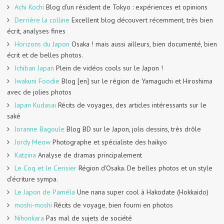
Achi Kochi
Blog d’un résident de Tokyo : expériences et opinions
Derrière la colline
Excellent blog découvert récemment, très bien
écrit, analyses fines
Horizons du Japon
Osaka ! mais aussi ailleurs, bien documenté, bien
écrit et de belles photos.
Ichiban Japan
Plein de vidéos cools sur le Japon !
Iwakuni Foodie
Blog [en] sur le région de Yamaguchi et Hiroshima
avec de jolies photos
Japan Kudasai
Récits de voyages, des articles intéressants sur le
saké
Joranne Bagoule
Blog BD sur le Japon, jolis dessins, très drôle
Jordy Meow
Photographe et spécialiste des haikyo
Katzina
Analyse de dramas principalement
Le Coq et le Cerisier
Région d’Osaka. De belles photos et un style
d’écriture sympa.
Le Japon de Paméla
Une nana super cool à Hakodate (Hokkaido)
moshi-moshi
Récits de voyage, bien fourni en photos
Nihonkara
Pas mal de sujets de société