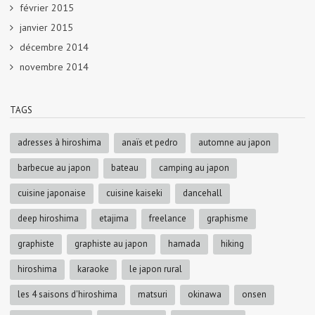
février 2015
janvier 2015
décembre 2014
novembre 2014
TAGS
adresses à hiroshima
anaïs et pedro
automne au japon
barbecue au japon
bateau
camping au japon
cuisine japonaise
cuisine kaiseki
dancehall
deep hiroshima
etajima
freelance
graphisme
graphiste
graphiste au japon
hamada
hiking
hiroshima
karaoke
le japon rural
les 4 saisons d'hiroshima
matsuri
okinawa
onsen