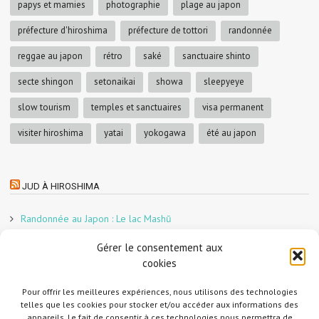
papys et mamies
photographie
plage au japon
préfecture d'hiroshima
préfecture de tottori
randonnée
reggae au japon
rétro
saké
sanctuaire shinto
secte shingon
setonaikai
showa
sleepyeye
slow tourism
temples et sanctuaires
visa permanent
visiter hiroshima
yatai
yokogawa
été au japon
JUD À HIROSHIMA
Randonnée au Japon : Le lac Mashū
Le marché aux poissons nocturne d’Hiroshima
Gérer le consentement aux
En direct sur Adobe France !
cookies
Graphiste freelance au Japon pour la 3e année
Un café et des cabanes dans la forêt
Pour offrir les meilleures expériences, nous utilisons des technologies
telles que les cookies pour stocker et/ou accéder aux informations des
Slow Tourism à Tomo-no-Ura
appareils. Le fait de consentir à ces technologies nous permettra de