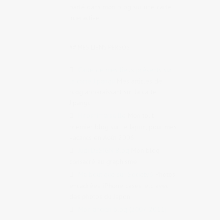
parlé dans mon blog sur une carte
interactive
## MES LIENS PERSOS
Carte de mes lieux présents sur
la carte Jipangu
Mes articles de
blog apparaissant sur la carte
Jipangu
Hiroshimarseille
Mon tout
premier blog sur le Japon, pour mes
vacancs en Août 2006
Judi DESIGN Blog
Mon blog
consacré au graphisme
Ma boutique sur Society6
Photos
encadrées, iPhone cases, etc avec
des photos du Japon
Mon ancien blog (2007-2011)