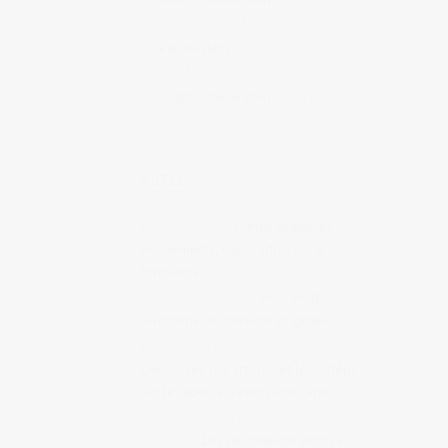
au Japon : Le lac Mashū
Patrick
dans
Randonnée au Japon
: Le lac Mashū
Judith Cotelle
dans
Slow tourism
à Onomichi
# UTILE
GetHiroshima
Infos pratiques,
évènements, expo, adresses à
Hiroshima.
Hiroshima Safari
Pour visiter
Hiroshima de manière originale
Jipangu | Blogs et Vlogs Japon
Découvrez les articles et les vidéos
sur le Japon à travers une carte.
Ma carte personnelle sur
Jipangu.fr
Les destinations dont j’ai