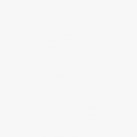
intéressantes et originales sur la
nourriture, philosophie de la cuisine,
talent d’écriture et humour.
Le Manger
Le blog d’éthno-
gastronomie de Camille
(principalement sur la cuisine
asiatique)
Summer Tomato
Foodisme et
cuisine saine, intelligent et sans
dogmatisme, basé sur des études
scientifiques de valeur.
BLOGS SUR LE JAPON
Achi Kochi
Blog d’un résident de
Tokyo : expériences et opinions
Derrière la colline
Excellent blog
découvert récemment, très bien
écrit, analyses fines