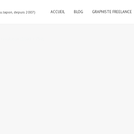
ACCUEIL
BLOG
GRAPHISTE FREELANCE
au Japon, depuis 2007)
l resolution (1000 × 750)