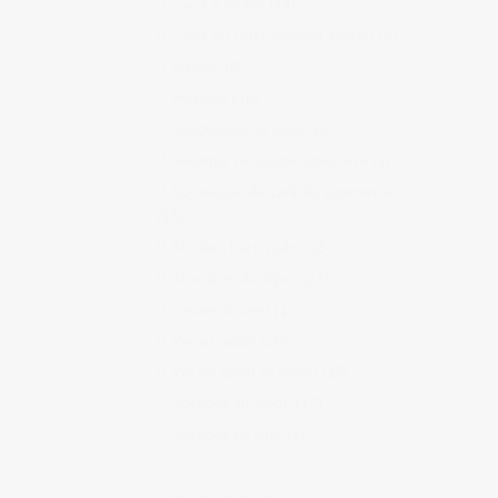
Lieux à visiter
(34)
Lieux où sortir, manger, boire
(29)
Matsuri
(8)
Musique
(16)
Randonnée au Japon
(5)
Recettes de cuisine japonaise
(1)
Sociologie de café du commerce
(13)
Soirées, bars, clubs
(18)
Travailler au Japon
(13)
Uncategorized
(1)
Vie au Japon
(26)
Vie de gaijin au Japon
(15)
Voyages au Japon
(17)
Voyages en Asie
(1)