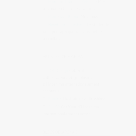
Mon portfolio sur Behance
Mes
travaux en tant que graphiste
Mon SoundCloud
Mes mixs
Nininbaori Hiroshima
Le studio de
design graphique dans lequel je
travaillais
ARTISTES D'HIROSHIMA
IC4 Design
Collectif
d’illustrateurs et graphistes
d’Hiroshima internationalement
reconnus
Ruminz
Illustratrice à Hiroshima
SUIKO
Graffeur d’Hiroshima
internationalement reconnu
BLOGS DE JAPONAIS