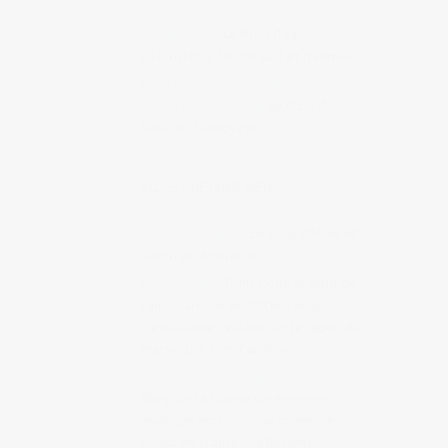
Kaiko's AG
Le Blog d’Eiji
d’Hiroshima, fan de surf et d’Hawaï
SLEEPYEYE THE DIRTY
GENTLEMAN'S CLUB
Le blog de
Susu de Sleepyeye
BLOGS QUE J'AIME BIEN
Anaïs & Pedro
Le blog d’Anaïs et
Pedro de Marseille
Drink Cold
Drink Cold, le blog de
l’ami Clarence Boddicker, avec
d’excellentes vidéos sur le Japon du
marseillais John Carrière
La table de Diogène est ronde
Blog sur la cuisine coréenne et
asiatique écrit par une coréenne
vivant en France / réflexions