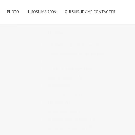
PHOTO
HIROSHIMA 2006
QUI SUIS-JE / ME CONTACTER
CATÉGORIES
Architecture & Urbanisme
(3)
Cuisine japonaise et restaurants
(23)
Culture & coutumes
(26)
Graphic design
(13)
Hiroshima
(6)
Hiroshima la ville
(1)
Interview
(9)
langue japonaise
(2)
Le Japon rétro, Showa
(10)
Les gens d'Hiroshima
(28)