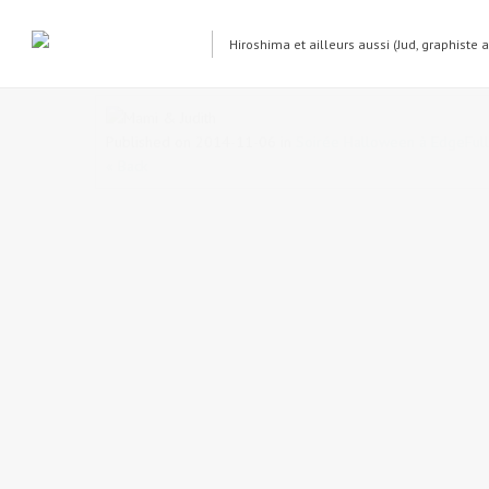
Hiroshima et ailleurs aussi (Jud, graphiste 
Mami & Judith
Published on
2014-11-06
in
Soirée Halloween à Edge
Ful
« Back