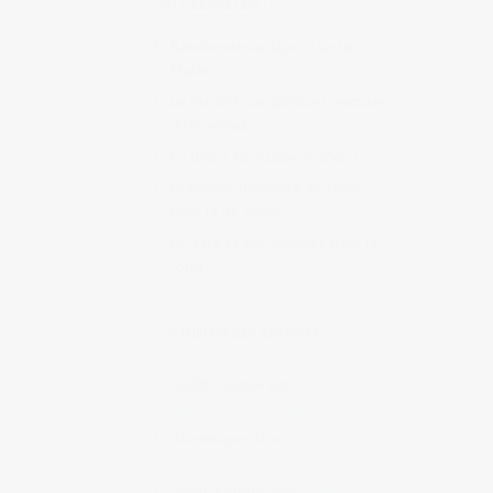
ARTICLES RÉCENTS
Randonnée au Japon : Le lac
Mashū
Le marché aux poissons nocturne
d’Hiroshima
En direct sur Adobe France !
Graphiste freelance au Japon
pour la 3e année
Un café et des cabanes dans la
forêt
COMMENTAIRES RÉCENTS
Judith Cotelle
dans
Randonnée
au Japon : Le Mont Daisen
Dominique
dans
Randonnée au
Japon : Le Mont Daisen
Judith Cotelle
dans
Randonnée