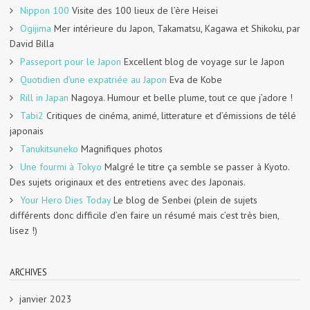
Nippon 100
Visite des 100 lieux de l’ère Heisei
Ogijima
Mer intérieure du Japon, Takamatsu, Kagawa et Shikoku, par
David Billa
Passeport pour le Japon
Excellent blog de voyage sur le Japon
Quotidien d'une expatriée au Japon
Eva de Kobe
Rill in Japan
Nagoya. Humour et belle plume, tout ce que j’adore !
Tabi2
Critiques de cinéma, animé, litterature et d’émissions de télé
japonais
Tanukitsuneko
Magnifiques photos
Une fourmi à Tokyo
Malgré le titre ça semble se passer à Kyoto.
Des sujets originaux et des entretiens avec des Japonais.
Your Hero Dies Today
Le blog de Senbei (plein de sujets
différents donc difficile d’en faire un résumé mais c’est très bien,
lisez !)
ARCHIVES
janvier 2023