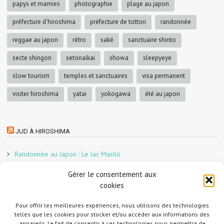
papys et mamies
photographie
plage au japon
préfecture d'hiroshima
préfecture de tottori
randonnée
reggae au japon
rétro
saké
sanctuaire shinto
secte shingon
setonaikai
showa
sleepyeye
slow tourism
temples et sanctuaires
visa permanent
visiter hiroshima
yatai
yokogawa
été au japon
JUD À HIROSHIMA
Randonnée au Japon : Le lac Mashū
Le marché aux poissons nocturne d’Hiroshima
Gérer le consentement aux
En direct sur Adobe France !
cookies
Graphiste freelance au Japon pour la 3e année
Un café et des cabanes dans la forêt
Pour offrir les meilleures expériences, nous utilisons des technologies
telles que les cookies pour stocker et/ou accéder aux informations des
Slow Tourism à Tomo-no-Ura
appareils. Le fait de consentir à ces technologies nous permettra de