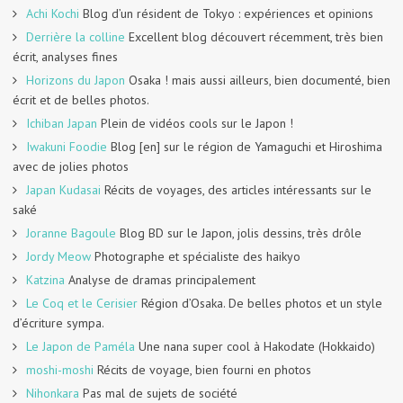
Achi Kochi
Blog d’un résident de Tokyo : expériences et opinions
Derrière la colline
Excellent blog découvert récemment, très bien
écrit, analyses fines
Horizons du Japon
Osaka ! mais aussi ailleurs, bien documenté, bien
écrit et de belles photos.
Ichiban Japan
Plein de vidéos cools sur le Japon !
Iwakuni Foodie
Blog [en] sur le région de Yamaguchi et Hiroshima
avec de jolies photos
Japan Kudasai
Récits de voyages, des articles intéressants sur le
saké
Joranne Bagoule
Blog BD sur le Japon, jolis dessins, très drôle
Jordy Meow
Photographe et spécialiste des haikyo
Katzina
Analyse de dramas principalement
Le Coq et le Cerisier
Région d’Osaka. De belles photos et un style
d’écriture sympa.
Le Japon de Paméla
Une nana super cool à Hakodate (Hokkaido)
moshi-moshi
Récits de voyage, bien fourni en photos
Nihonkara
Pas mal de sujets de société