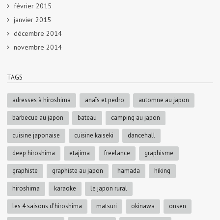
février 2015
janvier 2015
décembre 2014
novembre 2014
TAGS
adresses à hiroshima
anaïs et pedro
automne au japon
barbecue au japon
bateau
camping au japon
cuisine japonaise
cuisine kaiseki
dancehall
deep hiroshima
etajima
freelance
graphisme
graphiste
graphiste au japon
hamada
hiking
hiroshima
karaoke
le japon rural
les 4 saisons d'hiroshima
matsuri
okinawa
onsen