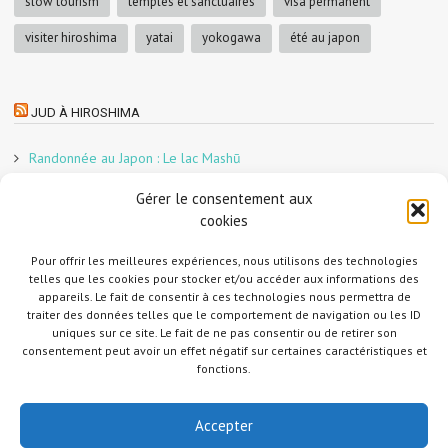
slow tourism
temples et sanctuaires
visa permanent
visiter hiroshima
yatai
yokogawa
été au japon
JUD À HIROSHIMA
Randonnée au Japon : Le lac Mashū
Le marché aux poissons nocturne d’Hiroshima
Gérer le consentement aux
En direct sur Adobe France !
cookies
Graphiste freelance au Japon pour la 3e année
Pour offrir les meilleures expériences, nous utilisons des technologies
Un café et des cabanes dans la forêt
telles que les cookies pour stocker et/ou accéder aux informations des
Slow Tourism à Tomo-no-Ura
appareils. Le fait de consentir à ces technologies nous permettra de
Slow tourism à Onomichi
traiter des données telles que le comportement de navigation ou les ID
uniques sur ce site. Le fait de ne pas consentir ou de retirer son
Randonnée au Japon : Le Mont Daisen
consentement peut avoir un effet négatif sur certaines caractéristiques et
Randonnée au Japon : Le Mont Misen
fonctions.
Randonnée au Japon : Le Mont Shirakiyama
Accepter