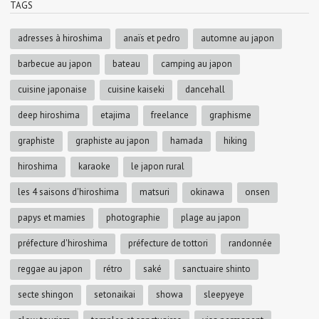
TAGS
adresses à hiroshima
anaïs et pedro
automne au japon
barbecue au japon
bateau
camping au japon
cuisine japonaise
cuisine kaiseki
dancehall
deep hiroshima
etajima
freelance
graphisme
graphiste
graphiste au japon
hamada
hiking
hiroshima
karaoke
le japon rural
les 4 saisons d'hiroshima
matsuri
okinawa
onsen
papys et mamies
photographie
plage au japon
préfecture d'hiroshima
préfecture de tottori
randonnée
reggae au japon
rétro
saké
sanctuaire shinto
secte shingon
setonaikai
showa
sleepyeye