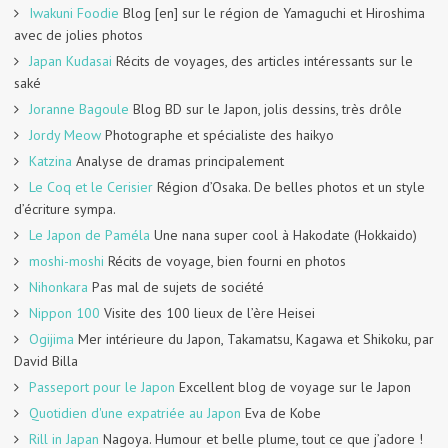
Iwakuni Foodie
Blog [en] sur le région de Yamaguchi et Hiroshima
avec de jolies photos
Japan Kudasai
Récits de voyages, des articles intéressants sur le
saké
Joranne Bagoule
Blog BD sur le Japon, jolis dessins, très drôle
Jordy Meow
Photographe et spécialiste des haikyo
Katzina
Analyse de dramas principalement
Le Coq et le Cerisier
Région d’Osaka. De belles photos et un style
d’écriture sympa.
Le Japon de Paméla
Une nana super cool à Hakodate (Hokkaido)
moshi-moshi
Récits de voyage, bien fourni en photos
Nihonkara
Pas mal de sujets de société
Nippon 100
Visite des 100 lieux de l’ère Heisei
Ogijima
Mer intérieure du Japon, Takamatsu, Kagawa et Shikoku, par
David Billa
Passeport pour le Japon
Excellent blog de voyage sur le Japon
Quotidien d'une expatriée au Japon
Eva de Kobe
Rill in Japan
Nagoya. Humour et belle plume, tout ce que j’adore !