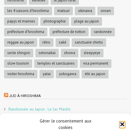
hiroshima
karaoke
le japon rural
les 4 saisons d'hiroshima
matsuri
okinawa
onsen
papys et mamies
photographie
plage au japon
préfecture d'hiroshima
préfecture de tottori
randonnée
reggae au japon
rétro
saké
sanctuaire shinto
secte shingon
setonaikai
showa
sleepyeye
slow tourism
temples et sanctuaires
visa permanent
visiter hiroshima
yatai
yokogawa
été au japon
JUD À HIROSHIMA
Randonnée au Japon : Le lac Mashū
Le marché aux poissons nocturne d’Hiroshima
Gérer le consentement aux
En direct sur Adobe France !
cookies