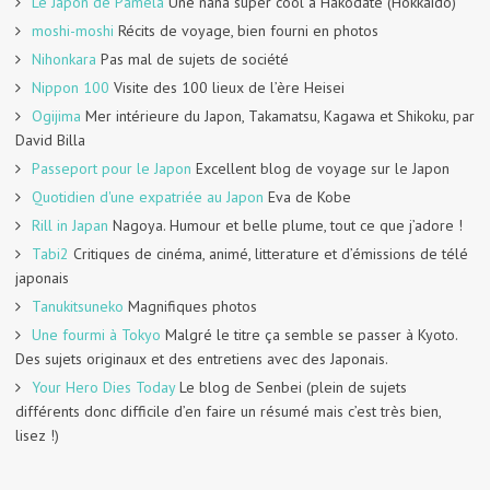
Le Japon de Paméla
Une nana super cool à Hakodate (Hokkaido)
moshi-moshi
Récits de voyage, bien fourni en photos
Nihonkara
Pas mal de sujets de société
Nippon 100
Visite des 100 lieux de l’ère Heisei
Ogijima
Mer intérieure du Japon, Takamatsu, Kagawa et Shikoku, par
David Billa
Passeport pour le Japon
Excellent blog de voyage sur le Japon
Quotidien d'une expatriée au Japon
Eva de Kobe
Rill in Japan
Nagoya. Humour et belle plume, tout ce que j’adore !
Tabi2
Critiques de cinéma, animé, litterature et d’émissions de télé
japonais
Tanukitsuneko
Magnifiques photos
Une fourmi à Tokyo
Malgré le titre ça semble se passer à Kyoto.
Des sujets originaux et des entretiens avec des Japonais.
Your Hero Dies Today
Le blog de Senbei (plein de sujets
différents donc difficile d’en faire un résumé mais c’est très bien,
lisez !)