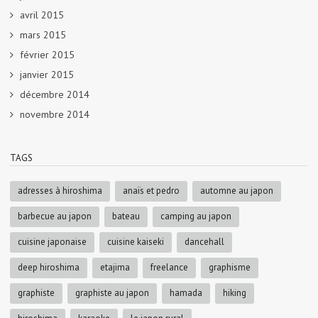
avril 2015
mars 2015
février 2015
janvier 2015
décembre 2014
novembre 2014
TAGS
adresses à hiroshima
anaïs et pedro
automne au japon
barbecue au japon
bateau
camping au japon
cuisine japonaise
cuisine kaiseki
dancehall
deep hiroshima
etajima
freelance
graphisme
graphiste
graphiste au japon
hamada
hiking