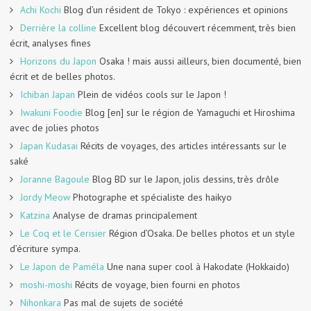
Achi Kochi
Blog d’un résident de Tokyo : expériences et opinions
Derrière la colline
Excellent blog découvert récemment, très bien
écrit, analyses fines
Horizons du Japon
Osaka ! mais aussi ailleurs, bien documenté, bien
écrit et de belles photos.
Ichiban Japan
Plein de vidéos cools sur le Japon !
Iwakuni Foodie
Blog [en] sur le région de Yamaguchi et Hiroshima
avec de jolies photos
Japan Kudasai
Récits de voyages, des articles intéressants sur le
saké
Joranne Bagoule
Blog BD sur le Japon, jolis dessins, très drôle
Jordy Meow
Photographe et spécialiste des haikyo
Katzina
Analyse de dramas principalement
Le Coq et le Cerisier
Région d’Osaka. De belles photos et un style
d’écriture sympa.
Le Japon de Paméla
Une nana super cool à Hakodate (Hokkaido)
moshi-moshi
Récits de voyage, bien fourni en photos
Nihonkara
Pas mal de sujets de société