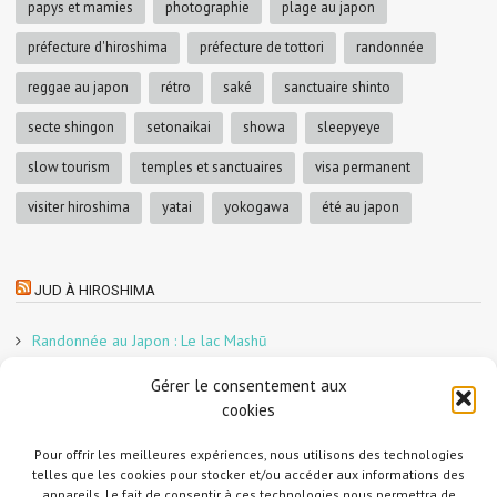
papys et mamies
photographie
plage au japon
préfecture d'hiroshima
préfecture de tottori
randonnée
reggae au japon
rétro
saké
sanctuaire shinto
secte shingon
setonaikai
showa
sleepyeye
slow tourism
temples et sanctuaires
visa permanent
visiter hiroshima
yatai
yokogawa
été au japon
JUD À HIROSHIMA
Randonnée au Japon : Le lac Mashū
Le marché aux poissons nocturne d’Hiroshima
Gérer le consentement aux
En direct sur Adobe France !
cookies
Graphiste freelance au Japon pour la 3e année
Un café et des cabanes dans la forêt
Pour offrir les meilleures expériences, nous utilisons des technologies
telles que les cookies pour stocker et/ou accéder aux informations des
Slow Tourism à Tomo-no-Ura
appareils. Le fait de consentir à ces technologies nous permettra de