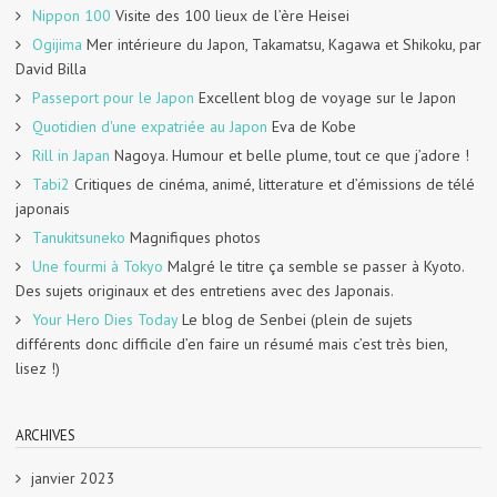
Nippon 100
Visite des 100 lieux de l’ère Heisei
Ogijima
Mer intérieure du Japon, Takamatsu, Kagawa et Shikoku, par
David Billa
Passeport pour le Japon
Excellent blog de voyage sur le Japon
Quotidien d'une expatriée au Japon
Eva de Kobe
Rill in Japan
Nagoya. Humour et belle plume, tout ce que j’adore !
Tabi2
Critiques de cinéma, animé, litterature et d’émissions de télé
japonais
Tanukitsuneko
Magnifiques photos
Une fourmi à Tokyo
Malgré le titre ça semble se passer à Kyoto.
Des sujets originaux et des entretiens avec des Japonais.
Your Hero Dies Today
Le blog de Senbei (plein de sujets
différents donc difficile d’en faire un résumé mais c’est très bien,
lisez !)
ARCHIVES
janvier 2023