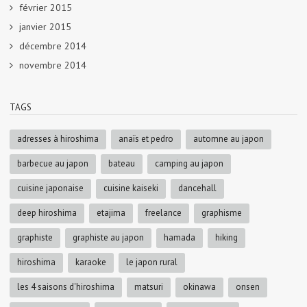
février 2015
janvier 2015
décembre 2014
novembre 2014
TAGS
adresses à hiroshima
anaïs et pedro
automne au japon
barbecue au japon
bateau
camping au japon
cuisine japonaise
cuisine kaiseki
dancehall
deep hiroshima
etajima
freelance
graphisme
graphiste
graphiste au japon
hamada
hiking
hiroshima
karaoke
le japon rural
les 4 saisons d'hiroshima
matsuri
okinawa
onsen