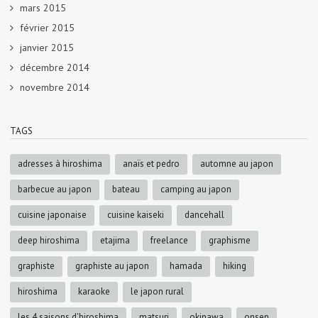
mars 2015
février 2015
janvier 2015
décembre 2014
novembre 2014
TAGS
adresses à hiroshima
anaïs et pedro
automne au japon
barbecue au japon
bateau
camping au japon
cuisine japonaise
cuisine kaiseki
dancehall
deep hiroshima
etajima
freelance
graphisme
graphiste
graphiste au japon
hamada
hiking
hiroshima
karaoke
le japon rural
les 4 saisons d'hiroshima
matsuri
okinawa
onsen