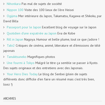
Nihonkara
Pas mal de sujets de société
Nippon 100
Visite des 100 lieux de l’ère Heisei
Ogijima
Mer intérieure du Japon, Takamatsu, Kagawa et Shikoku, par
David Billa
Passeport pour le Japon
Excellent blog de voyage sur le Japon
Quotidien d'une expatriée au Japon
Eva de Kobe
Rill in Japan
Nagoya. Humour et belle plume, tout ce que j’adore !
Tabi2
Critiques de cinéma, animé, litterature et d’émissions de télé
japonais
Tanukitsuneko
Magnifiques photos
Une fourmi à Tokyo
Malgré le titre ça semble se passer à Kyoto.
Des sujets originaux et des entretiens avec des Japonais.
Your Hero Dies Today
Le blog de Senbei (plein de sujets
différents donc difficile d’en faire un résumé mais c’est très bien,
lisez !)
ARCHIVES