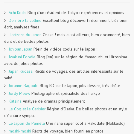
Achi Kochi
Blog d’un résident de Tokyo : expériences et opinions
Derrière la colline
Excellent blog découvert récemment, très bien
écrit, analyses fines
Horizons du Japon
Osaka ! mais aussi ailleurs, bien documenté, bien
écrit et de belles photos.
Ichiban Japan
Plein de vidéos cools sur le Japon !
Iwakuni Foodie
Blog [en] sur le région de Yamaguchi et Hiroshima
avec de jolies photos
Japan Kudasai
Récits de voyages, des articles intéressants sur le
saké
Joranne Bagoule
Blog BD sur le Japon, jolis dessins, très drôle
Jordy Meow
Photographe et spécialiste des haikyo
Katzina
Analyse de dramas principalement
Le Coq et le Cerisier
Région d’Osaka. De belles photos et un style
d’écriture sympa.
Le Japon de Paméla
Une nana super cool à Hakodate (Hokkaido)
moshi-moshi
Récits de voyage, bien fourni en photos