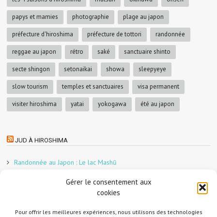
papys et mamies
photographie
plage au japon
préfecture d'hiroshima
préfecture de tottori
randonnée
reggae au japon
rétro
saké
sanctuaire shinto
secte shingon
setonaikai
showa
sleepyeye
slow tourism
temples et sanctuaires
visa permanent
visiter hiroshima
yatai
yokogawa
été au japon
JUD À HIROSHIMA
Randonnée au Japon : Le lac Mashū
Le marché aux poissons nocturne d’Hiroshima
Gérer le consentement aux
En direct sur Adobe France !
cookies
Graphiste freelance au Japon pour la 3e année
Un café et des cabanes dans la forêt
Pour offrir les meilleures expériences, nous utilisons des technologies