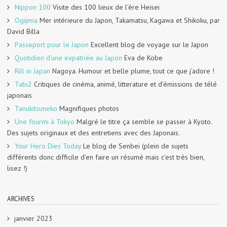
Nippon 100
Visite des 100 lieux de l’ère Heisei
Ogijima
Mer intérieure du Japon, Takamatsu, Kagawa et Shikoku, par
David Billa
Passeport pour le Japon
Excellent blog de voyage sur le Japon
Quotidien d'une expatriée au Japon
Eva de Kobe
Rill in Japan
Nagoya. Humour et belle plume, tout ce que j’adore !
Tabi2
Critiques de cinéma, animé, litterature et d’émissions de télé
japonais
Tanukitsuneko
Magnifiques photos
Une fourmi à Tokyo
Malgré le titre ça semble se passer à Kyoto.
Des sujets originaux et des entretiens avec des Japonais.
Your Hero Dies Today
Le blog de Senbei (plein de sujets
différents donc difficile d’en faire un résumé mais c’est très bien,
lisez !)
ARCHIVES
janvier 2023