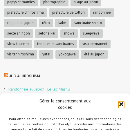
papys et mamies
photographie
plage au japon
préfecture d'hiroshima
préfecture de tottori
randonnée
reggae au japon
rétro
saké
sanctuaire shinto
secte shingon
setonaikai
showa
sleepyeye
slow tourism
temples et sanctuaires
visa permanent
visiter hiroshima
yatai
yokogawa
été au japon
JUD À HIROSHIMA
Randonnée au Japon : Le lac Mashū
Le marché aux poissons nocturne d’Hiroshima
Gérer le consentement aux
En direct sur Adobe France !
cookies
Graphiste freelance au Japon pour la 3e année
Un café et des cabanes dans la forêt
Pour offrir les meilleures expériences, nous utilisons des technologies
telles que les cookies pour stocker et/ou accéder aux informations des
Slow Tourism à Tomo-no-Ura
appareils. Le fait de consentir à ces technologies nous permettra de