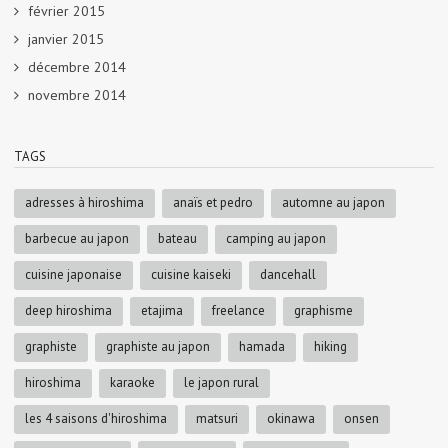
février 2015
janvier 2015
décembre 2014
novembre 2014
TAGS
adresses à hiroshima
anaïs et pedro
automne au japon
barbecue au japon
bateau
camping au japon
cuisine japonaise
cuisine kaiseki
dancehall
deep hiroshima
etajima
freelance
graphisme
graphiste
graphiste au japon
hamada
hiking
hiroshima
karaoke
le japon rural
les 4 saisons d'hiroshima
matsuri
okinawa
onsen