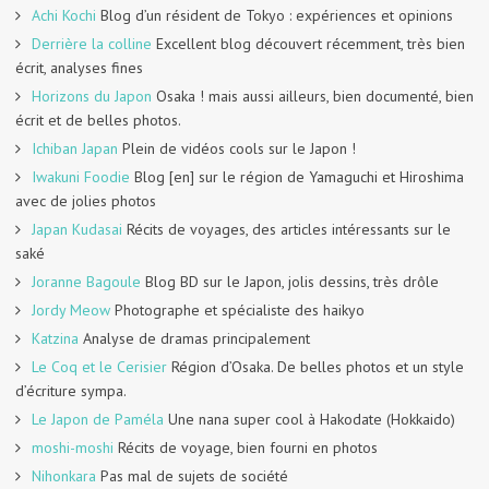
Achi Kochi
Blog d’un résident de Tokyo : expériences et opinions
Derrière la colline
Excellent blog découvert récemment, très bien
écrit, analyses fines
Horizons du Japon
Osaka ! mais aussi ailleurs, bien documenté, bien
écrit et de belles photos.
Ichiban Japan
Plein de vidéos cools sur le Japon !
Iwakuni Foodie
Blog [en] sur le région de Yamaguchi et Hiroshima
avec de jolies photos
Japan Kudasai
Récits de voyages, des articles intéressants sur le
saké
Joranne Bagoule
Blog BD sur le Japon, jolis dessins, très drôle
Jordy Meow
Photographe et spécialiste des haikyo
Katzina
Analyse de dramas principalement
Le Coq et le Cerisier
Région d’Osaka. De belles photos et un style
d’écriture sympa.
Le Japon de Paméla
Une nana super cool à Hakodate (Hokkaido)
moshi-moshi
Récits de voyage, bien fourni en photos
Nihonkara
Pas mal de sujets de société