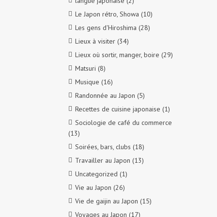
langue japonaise
(2)
Le Japon rétro, Showa
(10)
Les gens d'Hiroshima
(28)
Lieux à visiter
(34)
Lieux où sortir, manger, boire
(29)
Matsuri
(8)
Musique
(16)
Randonnée au Japon
(5)
Recettes de cuisine japonaise
(1)
Sociologie de café du commerce
(13)
Soirées, bars, clubs
(18)
Travailler au Japon
(13)
Uncategorized
(1)
Vie au Japon
(26)
Vie de gaijin au Japon
(15)
Voyages au Japon
(17)