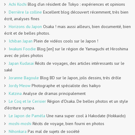
Achi Kochi
Blog d’un résident de Tokyo : expériences et opinions
Derrière la colline
Excellent blog découvert récemment, très bien
écrit, analyses fines
Horizons du Japon
Osaka ! mais aussi ailleurs, bien documenté, bien
écrit et de belles photos.
Ichiban Japan
Plein de vidéos cools sur le Japon !
Iwakuni Foodie
Blog [en] sur le région de Yamaguchi et Hiroshima
avec de jolies photos
Japan Kudasai
Récits de voyages, des articles intéressants sur le
saké
Joranne Bagoule
Blog BD sur le Japon, jolis dessins, très drôle
Jordy Meow
Photographe et spécialiste des haikyo
Katzina
Analyse de dramas principalement
Le Coq et le Cerisier
Région d’Osaka. De belles photos et un style
d’écriture sympa.
Le Japon de Paméla
Une nana super cool à Hakodate (Hokkaido)
moshi-moshi
Récits de voyage, bien fourni en photos
Nihonkara
Pas mal de sujets de société