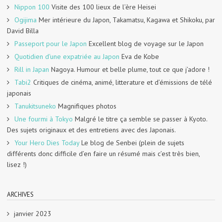
Nippon 100
Visite des 100 lieux de l’ère Heisei
Ogijima
Mer intérieure du Japon, Takamatsu, Kagawa et Shikoku, par
David Billa
Passeport pour le Japon
Excellent blog de voyage sur le Japon
Quotidien d'une expatriée au Japon
Eva de Kobe
Rill in Japan
Nagoya. Humour et belle plume, tout ce que j’adore !
Tabi2
Critiques de cinéma, animé, litterature et d’émissions de télé
japonais
Tanukitsuneko
Magnifiques photos
Une fourmi à Tokyo
Malgré le titre ça semble se passer à Kyoto.
Des sujets originaux et des entretiens avec des Japonais.
Your Hero Dies Today
Le blog de Senbei (plein de sujets
différents donc difficile d’en faire un résumé mais c’est très bien,
lisez !)
ARCHIVES
janvier 2023