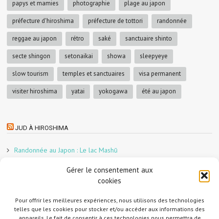
papys et mamies
photographie
plage au japon
préfecture d'hiroshima
préfecture de tottori
randonnée
reggae au japon
rétro
saké
sanctuaire shinto
secte shingon
setonaikai
showa
sleepyeye
slow tourism
temples et sanctuaires
visa permanent
visiter hiroshima
yatai
yokogawa
été au japon
JUD À HIROSHIMA
Randonnée au Japon : Le lac Mashū
Le marché aux poissons nocturne d’Hiroshima
Gérer le consentement aux
En direct sur Adobe France !
cookies
Graphiste freelance au Japon pour la 3e année
Un café et des cabanes dans la forêt
Pour offrir les meilleures expériences, nous utilisons des technologies
telles que les cookies pour stocker et/ou accéder aux informations des
Slow Tourism à Tomo-no-Ura
appareils. Le fait de consentir à ces technologies nous permettra de