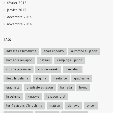
février 2015
janvier 2015
décembre 2014
novembre 2014
TAGS
adresses à hiroshima
anaïs et pedro
automne au japon
barbecue au japon
bateau
camping au japon
cuisine japonaise
cuisine kaiseki
dancehall
deep hiroshima
etajima
freelance
graphisme
graphiste
graphiste au japon
hamada
hiking
hiroshima
karaoke
le japon rural
les 4 saisons d'hiroshima
matsuri
okinawa
onsen