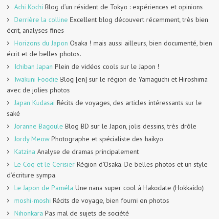
Achi Kochi
Blog d’un résident de Tokyo : expériences et opinions
Derrière la colline
Excellent blog découvert récemment, très bien
écrit, analyses fines
Horizons du Japon
Osaka ! mais aussi ailleurs, bien documenté, bien
écrit et de belles photos.
Ichiban Japan
Plein de vidéos cools sur le Japon !
Iwakuni Foodie
Blog [en] sur le région de Yamaguchi et Hiroshima
avec de jolies photos
Japan Kudasai
Récits de voyages, des articles intéressants sur le
saké
Joranne Bagoule
Blog BD sur le Japon, jolis dessins, très drôle
Jordy Meow
Photographe et spécialiste des haikyo
Katzina
Analyse de dramas principalement
Le Coq et le Cerisier
Région d’Osaka. De belles photos et un style
d’écriture sympa.
Le Japon de Paméla
Une nana super cool à Hakodate (Hokkaido)
moshi-moshi
Récits de voyage, bien fourni en photos
Nihonkara
Pas mal de sujets de société