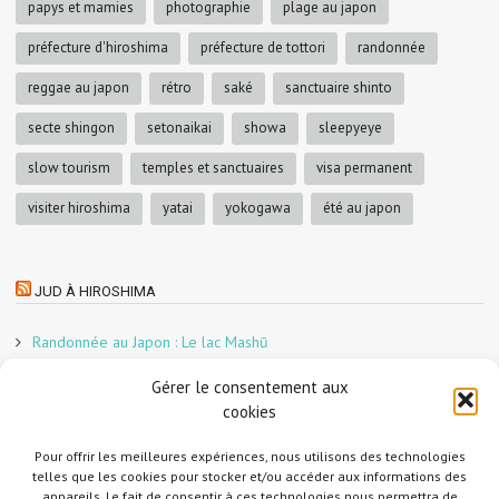
papys et mamies
photographie
plage au japon
préfecture d'hiroshima
préfecture de tottori
randonnée
reggae au japon
rétro
saké
sanctuaire shinto
secte shingon
setonaikai
showa
sleepyeye
slow tourism
temples et sanctuaires
visa permanent
visiter hiroshima
yatai
yokogawa
été au japon
JUD À HIROSHIMA
Randonnée au Japon : Le lac Mashū
Le marché aux poissons nocturne d’Hiroshima
Gérer le consentement aux
En direct sur Adobe France !
cookies
Graphiste freelance au Japon pour la 3e année
Un café et des cabanes dans la forêt
Pour offrir les meilleures expériences, nous utilisons des technologies
telles que les cookies pour stocker et/ou accéder aux informations des
Slow Tourism à Tomo-no-Ura
appareils. Le fait de consentir à ces technologies nous permettra de