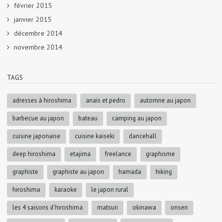
février 2015
janvier 2015
décembre 2014
novembre 2014
TAGS
adresses à hiroshima
anaïs et pedro
automne au japon
barbecue au japon
bateau
camping au japon
cuisine japonaise
cuisine kaiseki
dancehall
deep hiroshima
etajima
freelance
graphisme
graphiste
graphiste au japon
hamada
hiking
hiroshima
karaoke
le japon rural
les 4 saisons d'hiroshima
matsuri
okinawa
onsen