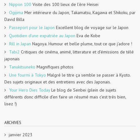
Nippon 100
Visite des 100 lieux de l’ère Heisei
Ogijima
Mer intérieure du Japon, Takamatsu, Kagawa et Shikoku, par
David Billa
Passeport pour le Japon
Excellent blog de voyage sur le Japon
Quotidien d'une expatriée au Japon
Eva de Kobe
Rill in Japan
Nagoya. Humour et belle plume, tout ce que j’adore !
Tabi2
Critiques de cinéma, animé, litterature et d’émissions de télé
japonais
Tanukitsuneko
Magnifiques photos
Une fourmi à Tokyo
Malgré le titre ça semble se passer à Kyoto.
Des sujets originaux et des entretiens avec des Japonais.
Your Hero Dies Today
Le blog de Senbei (plein de sujets
différents donc difficile d’en faire un résumé mais c’est très bien,
lisez !)
ARCHIVES
janvier 2023