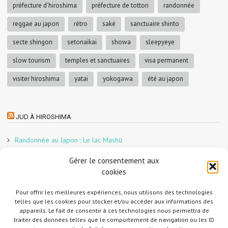
préfecture d'hiroshima
préfecture de tottori
randonnée
reggae au japon
rétro
saké
sanctuaire shinto
secte shingon
setonaikai
showa
sleepyeye
slow tourism
temples et sanctuaires
visa permanent
visiter hiroshima
yatai
yokogawa
été au japon
JUD À HIROSHIMA
Randonnée au Japon : Le lac Mashū
Le marché aux poissons nocturne d’Hiroshima
Gérer le consentement aux
En direct sur Adobe France !
cookies
Graphiste freelance au Japon pour la 3e année
Un café et des cabanes dans la forêt
Pour offrir les meilleures expériences, nous utilisons des technologies
telles que les cookies pour stocker et/ou accéder aux informations des
Slow Tourism à Tomo-no-Ura
appareils. Le fait de consentir à ces technologies nous permettra de
Slow tourism à Onomichi
traiter des données telles que le comportement de navigation ou les ID