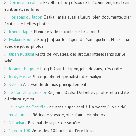
Derrière la colline
Excellent blog découvert récemment, très bien
écrit, analyses fines
Horizons du Japon
Osaka ! mais aussi ailleurs, bien documenté, bien
écrit et de belles photos.
Ichiban Japan
Plein de vidéos cools sur le Japon !
Iwakuni Foodie
Blog [en] sur le région de Yamaguchi et Hiroshima
avec de jolies photos
Japan Kudasai
Récits de voyages, des articles intéressants sur le
saké
Joranne Bagoule
Blog BD sur le Japon, jolis dessins, très drôle
Jordy Meow
Photographe et spécialiste des haikyo
Katzina
Analyse de dramas principalement
Le Coq et le Cerisier
Région d’Osaka. De belles photos et un style
d’écriture sympa.
Le Japon de Paméla
Une nana super cool à Hakodate (Hokkaido)
moshi-moshi
Récits de voyage, bien fourni en photos
Nihonkara
Pas mal de sujets de société
Nippon 100
Visite des 100 lieux de l’ère Heisei