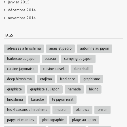
janvier 2015
décembre 2014
novembre 2014
TAGS
adresses à hiroshima
anaïs et pedro
automne au japon
barbecue au japon
bateau
camping au japon
cuisine japonaise
cuisine kaiseki
dancehall
deep hiroshima
etajima
freelance
graphisme
graphiste
graphiste au japon
hamada
hiking
hiroshima
karaoke
le japon rural
les 4 saisons d'hiroshima
matsuri
okinawa
onsen
papys et mamies
photographie
plage au japon