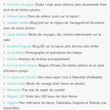
Horizons du Japon
Osaka ! mais aussi ailleurs, bien documenté, bien
écrit et de belles photos.
Ichiban Japan
Plein de vidéos cools sur le Japon !
Iwakuni Foodie
Blog [en] sur le région de Yamaguchi et Hiroshima
avec de jolies photos
Japan Kudasai
Récits de voyages, des articles intéressants sur le
saké
Joranne Bagoule
Blog BD sur le Japon, jolis dessins, très drôle
Jordy Meow
Photographe et spécialiste des haikyo
Katzina
Analyse de dramas principalement
Le Coq et le Cerisier
Région d’Osaka. De belles photos et un style
d’écriture sympa.
Le Japon de Paméla
Une nana super cool à Hakodate (Hokkaido)
moshi-moshi
Récits de voyage, bien fourni en photos
Nihonkara
Pas mal de sujets de société
Nippon 100
Visite des 100 lieux de l’ère Heisei
Ogijima
Mer intérieure du Japon, Takamatsu, Kagawa et Shikoku, par
David Billa