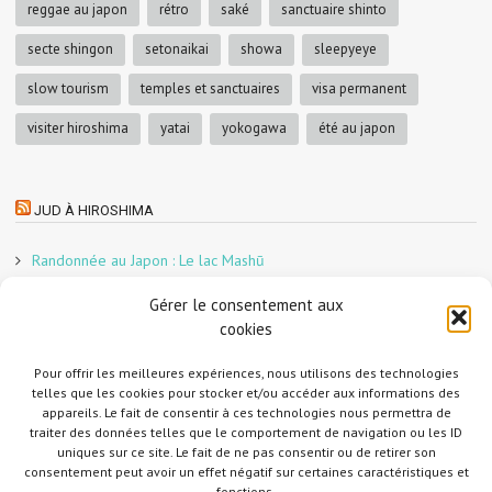
reggae au japon
rétro
saké
sanctuaire shinto
secte shingon
setonaikai
showa
sleepyeye
slow tourism
temples et sanctuaires
visa permanent
visiter hiroshima
yatai
yokogawa
été au japon
JUD À HIROSHIMA
Randonnée au Japon : Le lac Mashū
Le marché aux poissons nocturne d’Hiroshima
Gérer le consentement aux
En direct sur Adobe France !
cookies
Graphiste freelance au Japon pour la 3e année
Pour offrir les meilleures expériences, nous utilisons des technologies
Un café et des cabanes dans la forêt
telles que les cookies pour stocker et/ou accéder aux informations des
Slow Tourism à Tomo-no-Ura
appareils. Le fait de consentir à ces technologies nous permettra de
Slow tourism à Onomichi
traiter des données telles que le comportement de navigation ou les ID
uniques sur ce site. Le fait de ne pas consentir ou de retirer son
Randonnée au Japon : Le Mont Daisen
consentement peut avoir un effet négatif sur certaines caractéristiques et
Randonnée au Japon : Le Mont Misen
fonctions.