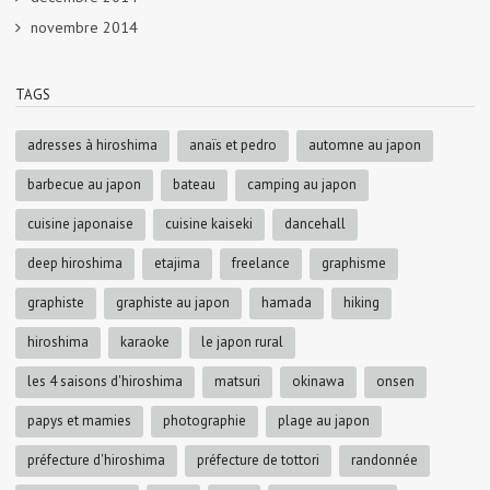
novembre 2014
TAGS
adresses à hiroshima
anaïs et pedro
automne au japon
barbecue au japon
bateau
camping au japon
cuisine japonaise
cuisine kaiseki
dancehall
deep hiroshima
etajima
freelance
graphisme
graphiste
graphiste au japon
hamada
hiking
hiroshima
karaoke
le japon rural
les 4 saisons d'hiroshima
matsuri
okinawa
onsen
papys et mamies
photographie
plage au japon
préfecture d'hiroshima
préfecture de tottori
randonnée