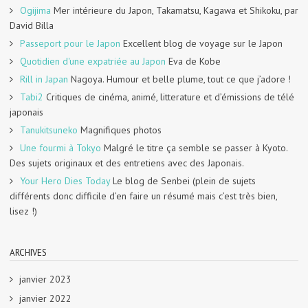
Ogijima
Mer intérieure du Japon, Takamatsu, Kagawa et Shikoku, par
David Billa
Passeport pour le Japon
Excellent blog de voyage sur le Japon
Quotidien d'une expatriée au Japon
Eva de Kobe
Rill in Japan
Nagoya. Humour et belle plume, tout ce que j’adore !
Tabi2
Critiques de cinéma, animé, litterature et d’émissions de télé
japonais
Tanukitsuneko
Magnifiques photos
Une fourmi à Tokyo
Malgré le titre ça semble se passer à Kyoto.
Des sujets originaux et des entretiens avec des Japonais.
Your Hero Dies Today
Le blog de Senbei (plein de sujets
différents donc difficile d’en faire un résumé mais c’est très bien,
lisez !)
ARCHIVES
janvier 2023
janvier 2022