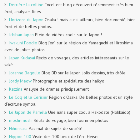
Derrière la colline
Excellent blog découvert récemment, très bien
écrit, analyses fines
Horizons du Japon
Osaka ! mais aussi ailleurs, bien documenté, bien
écrit et de belles photos.
Ichiban Japan
Plein de vidéos cools sur le Japon !
Iwakuni Foodie
Blog [en] sur le région de Yamaguchi et Hiroshima
avec de jolies photos
Japan Kudasai
Récits de voyages, des articles intéressants sur le
saké
Joranne Bagoule
Blog BD sur le Japon, jolis dessins, très drôle
Jordy Meow
Photographe et spécialiste des haikyo
Katzina
Analyse de dramas principalement
Le Coq et le Cerisier
Région d’Osaka. De belles photos et un style
d’écriture sympa.
Le Japon de Paméla
Une nana super cool à Hakodate (Hokkaido)
moshi-moshi
Récits de voyage, bien fourni en photos
Nihonkara
Pas mal de sujets de société
Nippon 100
Visite des 100 lieux de l’ère Heisei