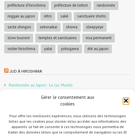
préfecture d'hiroshima
préfecture de tottori
randonnée
reggae au japon
rétro
saké
sanctuaire shinto
secte shingon
setonaikai
showa
sleepyeye
slow tourism
temples et sanctuaires
visa permanent
visiter hiroshima
yatai
yokogawa
été au japon
JUD À HIROSHIMA
Randonnée au Japon : Le lac Mashū
Le marché aux poissons nocturne d’Hiroshima
Gérer le consentement aux
En direct sur Adobe France !
cookies
Graphiste freelance au Japon pour la 3e année
Un café et des cabanes dans la forêt
Pour offrir les meilleures expériences, nous utilisons des technologies
telles que les cookies pour stocker et/ou accéder aux informations des
Slow Tourism à Tomo-no-Ura
appareils. Le fait de consentir à ces technologies nous permettra de
Slow tourism à Onomichi
traiter des données telles que le comportement de navigation ou les ID