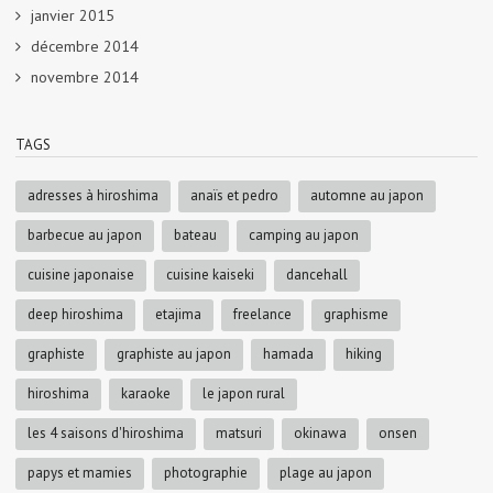
janvier 2015
décembre 2014
novembre 2014
TAGS
adresses à hiroshima
anaïs et pedro
automne au japon
barbecue au japon
bateau
camping au japon
cuisine japonaise
cuisine kaiseki
dancehall
deep hiroshima
etajima
freelance
graphisme
graphiste
graphiste au japon
hamada
hiking
hiroshima
karaoke
le japon rural
les 4 saisons d'hiroshima
matsuri
okinawa
onsen
papys et mamies
photographie
plage au japon