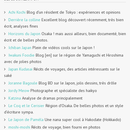
Achi Kochi
Blog d’un résident de Tokyo : expériences et opinions
Derrière la colline
Excellent blog découvert récemment, très bien
écrit, analyses fines
Horizons du Japon
Osaka ! mais aussi ailleurs, bien documenté, bien
écrit et de belles photos.
Ichiban Japan
Plein de vidéos cools sur le Japon !
Iwakuni Foodie
Blog [en] sur le région de Yamaguchi et Hiroshima
avec de jolies photos
Japan Kudasai
Récits de voyages, des articles intéressants sur le
saké
Joranne Bagoule
Blog BD sur le Japon, jolis dessins, très drôle
Jordy Meow
Photographe et spécialiste des haikyo
Katzina
Analyse de dramas principalement
Le Coq et le Cerisier
Région d’Osaka. De belles photos et un style
d’écriture sympa.
Le Japon de Paméla
Une nana super cool à Hakodate (Hokkaido)
moshi-moshi
Récits de voyage, bien fourni en photos