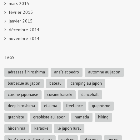
mars 2015
février 2015
janvier 2015
décembre 2014
novembre 2014
TAGS
adresses à hiroshima
anaïs et pedro
automne au japon
barbecue au japon
bateau
camping au japon
cuisine japonaise
cuisine kaiseki
dancehall
deep hiroshima
etajima
freelance
graphisme
graphiste
graphiste au japon
hamada
hiking
hiroshima
karaoke
le japon rural
les 4 saisons d'hiroshima
matsuri
okinawa
onsen