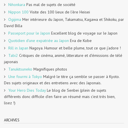
Nihonkara
Pas mal de sujets de société
Nippon 100
Visite des 100 lieux de l’ère Heisei
Ogijima
Mer intérieure du Japon, Takamatsu, Kagawa et Shikoku, par
David Billa
Passeport pour le Japon
Excellent blog de voyage sur le Japon
Quotidien d'une expatriée au Japon
Eva de Kobe
Rill in Japan
Nagoya. Humour et belle plume, tout ce que j’adore !
Tabi2
Critiques de cinéma, animé, litterature et d’émissions de télé
japonais
Tanukitsuneko
Magnifiques photos
Une fourmi à Tokyo
Malgré le titre ça semble se passer à Kyoto.
Des sujets originaux et des entretiens avec des Japonais.
Your Hero Dies Today
Le blog de Senbei (plein de sujets
différents donc difficile d’en faire un résumé mais c’est très bien,
lisez !)
ARCHIVES