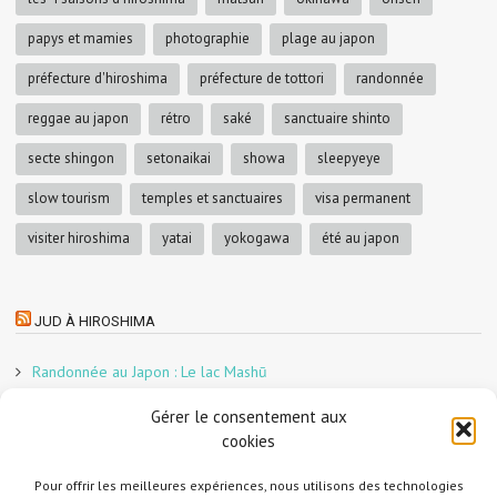
papys et mamies
photographie
plage au japon
préfecture d'hiroshima
préfecture de tottori
randonnée
reggae au japon
rétro
saké
sanctuaire shinto
secte shingon
setonaikai
showa
sleepyeye
slow tourism
temples et sanctuaires
visa permanent
visiter hiroshima
yatai
yokogawa
été au japon
JUD À HIROSHIMA
Randonnée au Japon : Le lac Mashū
Le marché aux poissons nocturne d’Hiroshima
Gérer le consentement aux
En direct sur Adobe France !
cookies
Graphiste freelance au Japon pour la 3e année
Pour offrir les meilleures expériences, nous utilisons des technologies
Un café et des cabanes dans la forêt