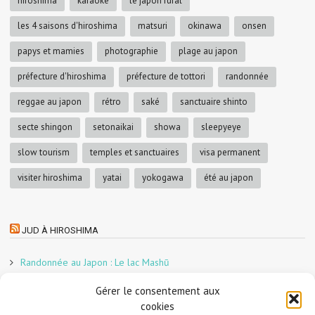
hiroshima
karaoke
le japon rural
les 4 saisons d'hiroshima
matsuri
okinawa
onsen
papys et mamies
photographie
plage au japon
préfecture d'hiroshima
préfecture de tottori
randonnée
reggae au japon
rétro
saké
sanctuaire shinto
secte shingon
setonaikai
showa
sleepyeye
slow tourism
temples et sanctuaires
visa permanent
visiter hiroshima
yatai
yokogawa
été au japon
JUD À HIROSHIMA
Randonnée au Japon : Le lac Mashū
Le marché aux poissons nocturne d’Hiroshima
Gérer le consentement aux
En direct sur Adobe France !
cookies