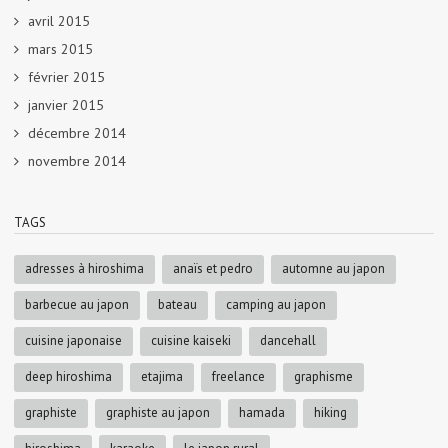
avril 2015
mars 2015
février 2015
janvier 2015
décembre 2014
novembre 2014
TAGS
adresses à hiroshima
anaïs et pedro
automne au japon
barbecue au japon
bateau
camping au japon
cuisine japonaise
cuisine kaiseki
dancehall
deep hiroshima
etajima
freelance
graphisme
graphiste
graphiste au japon
hamada
hiking