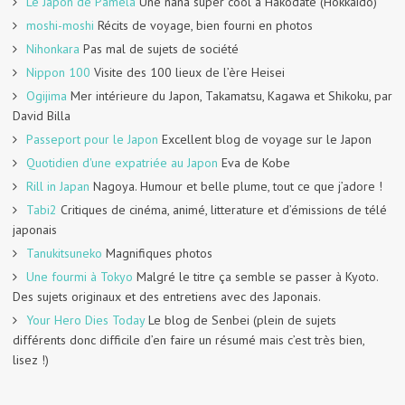
Le Japon de Paméla
Une nana super cool à Hakodate (Hokkaido)
moshi-moshi
Récits de voyage, bien fourni en photos
Nihonkara
Pas mal de sujets de société
Nippon 100
Visite des 100 lieux de l’ère Heisei
Ogijima
Mer intérieure du Japon, Takamatsu, Kagawa et Shikoku, par
David Billa
Passeport pour le Japon
Excellent blog de voyage sur le Japon
Quotidien d'une expatriée au Japon
Eva de Kobe
Rill in Japan
Nagoya. Humour et belle plume, tout ce que j’adore !
Tabi2
Critiques de cinéma, animé, litterature et d’émissions de télé
japonais
Tanukitsuneko
Magnifiques photos
Une fourmi à Tokyo
Malgré le titre ça semble se passer à Kyoto.
Des sujets originaux et des entretiens avec des Japonais.
Your Hero Dies Today
Le blog de Senbei (plein de sujets
différents donc difficile d’en faire un résumé mais c’est très bien,
lisez !)