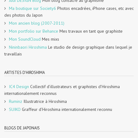
Judi DESIGN Blog
Mon blog consacré au graphisme
Ma boutique sur Society6
Photos encadrées, iPhone cases, etc avec
des photos du Japon
Mon ancien blog (2007-2011)
Mon portfolio sur Behance
Mes travaux en tant que graphiste
Mon SoundCloud
Mes mixs
Nininbaori Hiroshima
Le studio de design graphique dans lequel je
travaillais
ARTISTES D'HIROSHIMA
IC4 Design
Collectif d’illustrateurs et graphistes d’Hiroshima
internationalement reconnus
Ruminz
Illustratrice à Hiroshima
SUIKO
Graffeur d’Hiroshima internationalement reconnu
BLOGS DE JAPONAIS