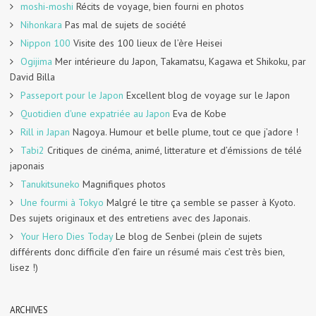
moshi-moshi
Récits de voyage, bien fourni en photos
Nihonkara
Pas mal de sujets de société
Nippon 100
Visite des 100 lieux de l’ère Heisei
Ogijima
Mer intérieure du Japon, Takamatsu, Kagawa et Shikoku, par
David Billa
Passeport pour le Japon
Excellent blog de voyage sur le Japon
Quotidien d'une expatriée au Japon
Eva de Kobe
Rill in Japan
Nagoya. Humour et belle plume, tout ce que j’adore !
Tabi2
Critiques de cinéma, animé, litterature et d’émissions de télé
japonais
Tanukitsuneko
Magnifiques photos
Une fourmi à Tokyo
Malgré le titre ça semble se passer à Kyoto.
Des sujets originaux et des entretiens avec des Japonais.
Your Hero Dies Today
Le blog de Senbei (plein de sujets
différents donc difficile d’en faire un résumé mais c’est très bien,
lisez !)
ARCHIVES