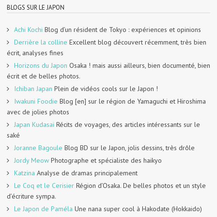
BLOGS SUR LE JAPON
Achi Kochi
Blog d’un résident de Tokyo : expériences et opinions
Derrière la colline
Excellent blog découvert récemment, très bien
écrit, analyses fines
Horizons du Japon
Osaka ! mais aussi ailleurs, bien documenté, bien
écrit et de belles photos.
Ichiban Japan
Plein de vidéos cools sur le Japon !
Iwakuni Foodie
Blog [en] sur le région de Yamaguchi et Hiroshima
avec de jolies photos
Japan Kudasai
Récits de voyages, des articles intéressants sur le
saké
Joranne Bagoule
Blog BD sur le Japon, jolis dessins, très drôle
Jordy Meow
Photographe et spécialiste des haikyo
Katzina
Analyse de dramas principalement
Le Coq et le Cerisier
Région d’Osaka. De belles photos et un style
d’écriture sympa.
Le Japon de Paméla
Une nana super cool à Hakodate (Hokkaido)