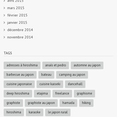
avril 2015
mars 2015
février 2015
janvier 2015
décembre 2014
novembre 2014
TAGS
adresses à hiroshima
anaïs et pedro
automne au japon
barbecue au japon
bateau
camping au japon
cuisine japonaise
cuisine kaiseki
dancehall
deep hiroshima
etajima
freelance
graphisme
graphiste
graphiste au japon
hamada
hiking
hiroshima
karaoke
le japon rural