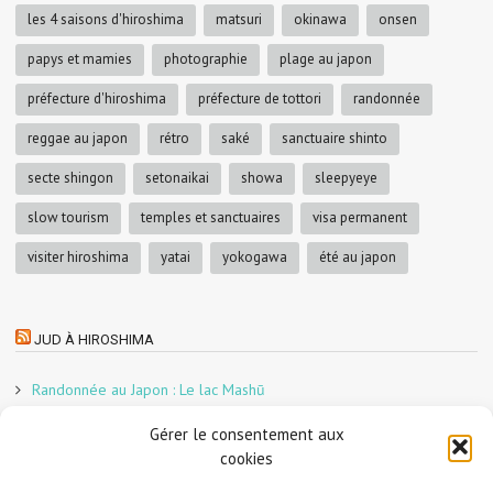
les 4 saisons d'hiroshima
matsuri
okinawa
onsen
papys et mamies
photographie
plage au japon
préfecture d'hiroshima
préfecture de tottori
randonnée
reggae au japon
rétro
saké
sanctuaire shinto
secte shingon
setonaikai
showa
sleepyeye
slow tourism
temples et sanctuaires
visa permanent
visiter hiroshima
yatai
yokogawa
été au japon
JUD À HIROSHIMA
Randonnée au Japon : Le lac Mashū
Le marché aux poissons nocturne d’Hiroshima
Gérer le consentement aux
En direct sur Adobe France !
cookies
Graphiste freelance au Japon pour la 3e année