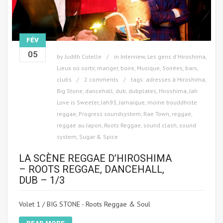
FÉV
05
by
Judith Cotelle
in
Interview
,
Les gens d'Hiroshima
,
Lieux où sortir, manger, boire
,
Musique
,
Soirées, bars,
clubs
2 comments
tags:
adresses à Hiroshima
,
Big Stone
,
dancehall
,
dub
,
dubplates
,
Hiroshima
,
Jah
Love is Sweeter
,
Jah93
,
Jamaïque
,
moine bouddhiste
reggae
,
Progress soundsystem
,
Rae Town
,
reggae
,
reggae au Japon
,
Roots Reggae
,
sound clash
,
sound
system
,
Sugar & Spice
LA SCÈNE REGGAE D’HIROSHIMA
– ROOTS REGGAE, DANCEHALL,
DUB – 1/3
Volet 1 / BIG STONE - Roots Reggae & Soul