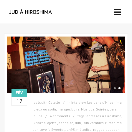
FÉV
17
by
Judith Cotelle
in
Interview
,
Les gens d'Hiroshima
,
Lieux où sortir, manger, boire
,
Musique
,
Soirées, bars,
clubs
4 comments
tags:
adresses à Hiroshima
,
Chazbo
,
djette japonaise
,
dub
,
Dub Zombies
,
Hiroshima
,
Jah Love is Sweeter
,
Jah93
,
mélodica
,
reggae au Japon
,