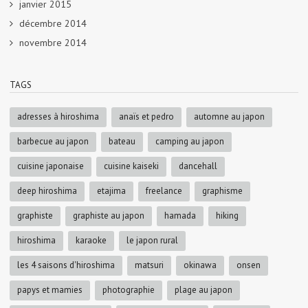
janvier 2015
décembre 2014
novembre 2014
TAGS
adresses à hiroshima
anaïs et pedro
automne au japon
barbecue au japon
bateau
camping au japon
cuisine japonaise
cuisine kaiseki
dancehall
deep hiroshima
etajima
freelance
graphisme
graphiste
graphiste au japon
hamada
hiking
hiroshima
karaoke
le japon rural
les 4 saisons d'hiroshima
matsuri
okinawa
onsen
papys et mamies
photographie
plage au japon