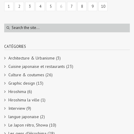
1
2
3
4
5
6
7
8
9
10
CATÉGORIES
Architecture & Urbanisme
(3)
Cuisine japonaise et restaurants
(23)
Culture & coutumes
(26)
Graphic design
(13)
Hiroshima
(6)
Hiroshima la ville
(1)
Interview
(9)
langue japonaise
(2)
Le Japon rétro, Showa
(10)
Les gens d'Hiroshima
(28)