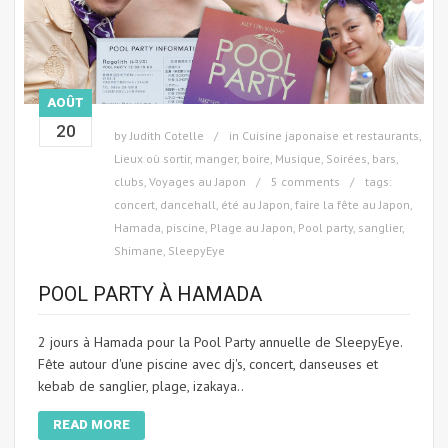
AOÛT
20
by
Judith Cotelle
in
Cuisine japonaise et restaurants
,
Lieux où sortir, manger, boire
,
Musique
,
Soirées, bars,
clubs
,
Voyages au Japon
5 comments
tags:
concert
,
dancehall
,
été au Japon
,
faire la fête au Japon
,
Hamada
,
piscine
,
Plage au Japon
,
Pool party
,
sanglier
,
Shimane
,
SleepyEye
POOL PARTY À HAMADA
2 jours à Hamada pour la Pool Party annuelle de SleepyEye.
Fête autour d'une piscine avec dj's, concert, danseuses et
kebab de sanglier, plage, izakaya..
READ MORE