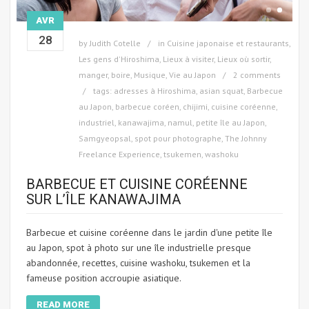
AVR
28
by
Judith Cotelle
in
Cuisine japonaise et restaurants
,
Les gens d'Hiroshima
,
Lieux à visiter
,
Lieux où sortir,
manger, boire
,
Musique
,
Vie au Japon
2 comments
tags:
adresses à Hiroshima
,
asian squat
,
Barbecue
au Japon
,
barbecue coréen
,
chijimi
,
cuisine coréenne
,
industriel
,
kanawajima
,
namul
,
petite île au Japon
,
Samgyeopsal
,
spot pour photographe
,
The Johnny
Freelance Experience
,
tsukemen
,
washoku
BARBECUE ET CUISINE CORÉENNE
SUR L’ÎLE KANAWAJIMA
Barbecue et cuisine coréenne dans le jardin d'une petite île
au Japon, spot à photo sur une île industrielle presque
abandonnée, recettes, cuisine washoku, tsukemen et la
fameuse position accroupie asiatique.
READ MORE