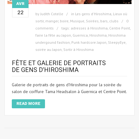
AVR
22
by
Judith Cotelle
in
Les gens d'Hiroshima
,
Lieux où
sortir, manger, boire
,
Musique
,
Soirées, bars, clubs
0
comments
tags:
adresses à Hiroshima
,
Centre Point
,
faire la fête au Japon
,
Guernica
,
Hiroshima
,
Hiroshima
undergound fashion
,
Punk hardcore Japon
,
SleepyEye
,
soirée au Japon
,
Sortir à Hiroshima
FÊTE ET GALERIE DE PORTRAITS
DE GENS D’HIROSHIMA
Galerie de portraits de gens d'Hiroshima pour la soirée du
salon de coiffure Tama Headsalon à Guernica et Centre Point.
READ MORE