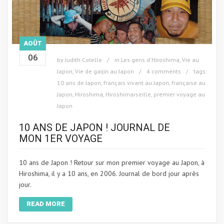
AOÛT
06
by
Judith Cotelle
in
Les gens d'Hiroshima
,
Vie au
Japon
,
Vie de gaijin au Japon
4 comments
tags:
10 ans de Japon
,
français vivant au Japon
,
française au
Japon
,
Hiroshima
,
Hiroshimarseille
,
premier voyage au
Japon
10 ANS DE JAPON ! JOURNAL DE
MON 1ER VOYAGE
10 ans de Japon ! Retour sur mon premier voyage au Japon, à
Hiroshima, il y a 10 ans, en 2006. Journal de bord jour après
jour.
READ MORE