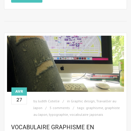
AVR
27
by
Judith Cotelle
in
Graphic design
,
Travailler au
Japon
5 comments
tags:
graphisme
,
graphiste
au Japon
,
typographie
,
vocabulaire japonais
VOCABULAIRE GRAPHISME EN