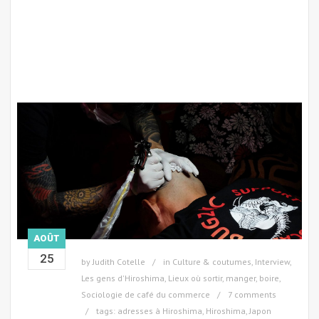
AOÛT
25
by
Judith Cotelle
in
Culture & coutumes
,
Interview
,
Les gens d'Hiroshima
,
Lieux où sortir, manger, boire
,
Sociologie de café du commerce
7 comments
tags:
adresses à Hiroshima
,
Hiroshima
,
Japon