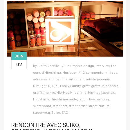
JUIN
02
by
Judith Cotelle
in
Graphic design
,
Interview
,
Les
gens d'Hiroshima
,
Musique
2 comments
tags:
adresses à Hiroshima
,
art urbain
,
artiste japonais
,
Dimlight
,
Dj Djel
,
Fonky Family
,
graff
,
graffeur japonais
,
graffiti
,
haikyo
,
Hip-Hop Hiroshima
,
Hip-hop japonais
,
Hiroshima
,
Hiroshimarseille
,
Japon
,
live painting
,
skateboard
,
street art
,
street artist
,
street culture
,
streetwear
,
Suiko
,
ZAO
RENCONTRE AVEC SUIKO,