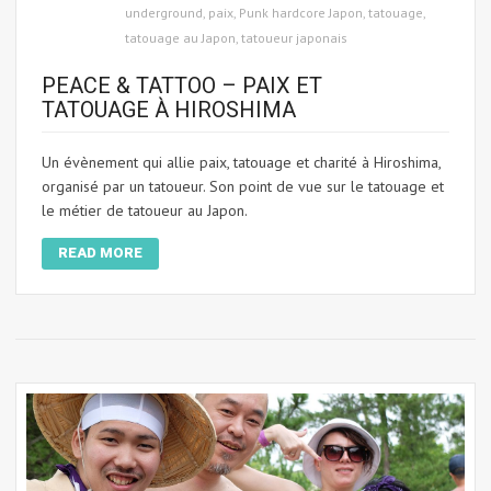
underground
,
paix
,
Punk hardcore Japon
,
tatouage
,
tatouage au Japon
,
tatoueur japonais
PEACE & TATTOO – PAIX ET
TATOUAGE À HIROSHIMA
Un évènement qui allie paix, tatouage et charité à Hiroshima,
organisé par un tatoueur. Son point de vue sur le tatouage et
le métier de tatoueur au Japon.
READ MORE