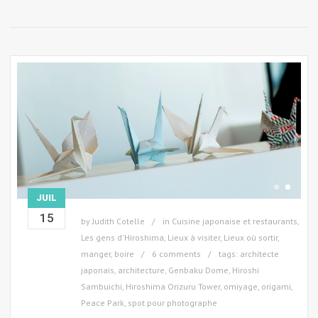
JUIL
15
by
Judith Cotelle
in
Cuisine japonaise et restaurants
,
Les gens d'Hiroshima
,
Lieux à visiter
,
Lieux où sortir,
manger, boire
6 comments
tags:
architecte
japonais
,
architecture
,
Genbaku Dome
,
Hiroshi
Sambuichi
,
Hiroshima Orizuru Tower
,
omiyage
,
origami
,
Peace Park
,
spot pour photographe