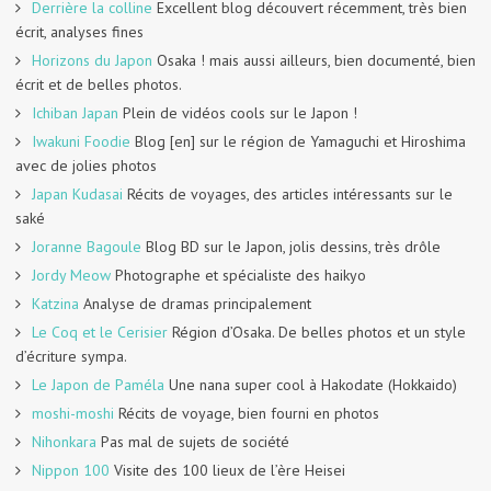
Derrière la colline
Excellent blog découvert récemment, très bien
écrit, analyses fines
Horizons du Japon
Osaka ! mais aussi ailleurs, bien documenté, bien
écrit et de belles photos.
Ichiban Japan
Plein de vidéos cools sur le Japon !
Iwakuni Foodie
Blog [en] sur le région de Yamaguchi et Hiroshima
avec de jolies photos
Japan Kudasai
Récits de voyages, des articles intéressants sur le
saké
Joranne Bagoule
Blog BD sur le Japon, jolis dessins, très drôle
Jordy Meow
Photographe et spécialiste des haikyo
Katzina
Analyse de dramas principalement
Le Coq et le Cerisier
Région d’Osaka. De belles photos et un style
d’écriture sympa.
Le Japon de Paméla
Une nana super cool à Hakodate (Hokkaido)
moshi-moshi
Récits de voyage, bien fourni en photos
Nihonkara
Pas mal de sujets de société
Nippon 100
Visite des 100 lieux de l’ère Heisei