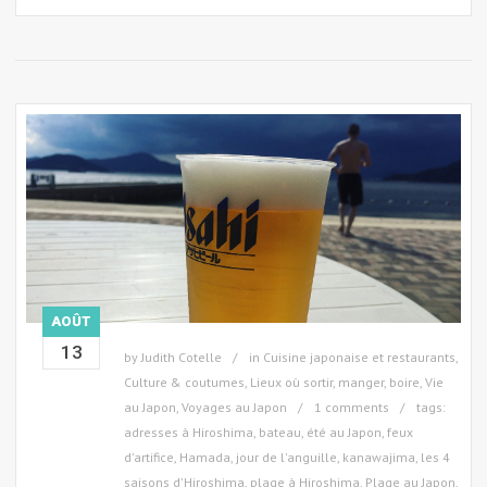
AOÛT
13
by
Judith Cotelle
in
Cuisine japonaise et restaurants
,
Culture & coutumes
,
Lieux où sortir, manger, boire
,
Vie
au Japon
,
Voyages au Japon
1 comments
tags:
adresses à Hiroshima
,
bateau
,
été au Japon
,
feux
d'artifice
,
Hamada
,
jour de l'anguille
,
kanawajima
,
les 4
saisons d'Hiroshima
,
plage à Hiroshima
,
Plage au Japon
,