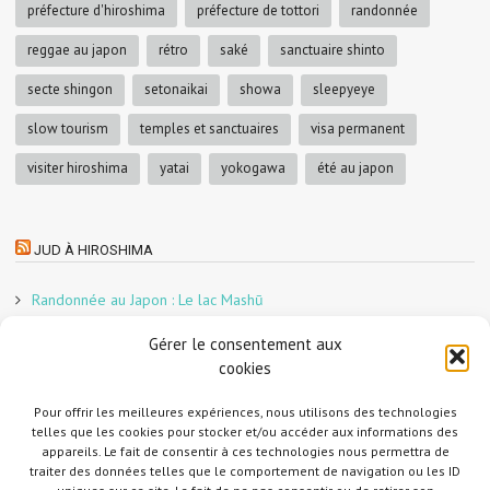
préfecture d'hiroshima
préfecture de tottori
randonnée
reggae au japon
rétro
saké
sanctuaire shinto
secte shingon
setonaikai
showa
sleepyeye
slow tourism
temples et sanctuaires
visa permanent
visiter hiroshima
yatai
yokogawa
été au japon
JUD À HIROSHIMA
Randonnée au Japon : Le lac Mashū
Le marché aux poissons nocturne d’Hiroshima
Gérer le consentement aux
En direct sur Adobe France !
cookies
Graphiste freelance au Japon pour la 3e année
Un café et des cabanes dans la forêt
Pour offrir les meilleures expériences, nous utilisons des technologies
telles que les cookies pour stocker et/ou accéder aux informations des
Slow Tourism à Tomo-no-Ura
appareils. Le fait de consentir à ces technologies nous permettra de
Slow tourism à Onomichi
traiter des données telles que le comportement de navigation ou les ID