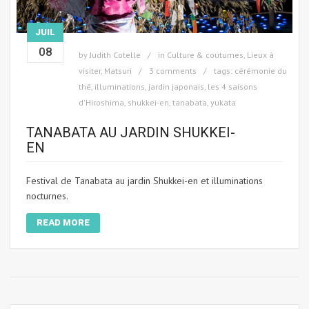
JUIL
08
by
Judith Cotelle
in
Culture & coutumes
,
Lieux à
visiter
,
Matsuri
3 comments
tags:
cérémonie du
thé
,
illuminations
,
jardin japonais
,
les 4 saisons
d'Hiroshima
,
shukkei-en
,
tanabata
,
yukata
TANABATA AU JARDIN SHUKKEI-
EN
Festival de Tanabata au jardin Shukkei-en et illuminations
nocturnes.
READ MORE