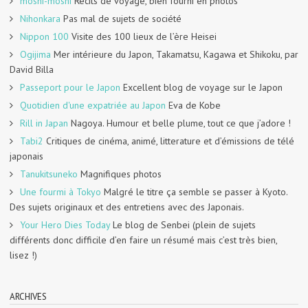
moshi-moshi
Récits de voyage, bien fourni en photos
Nihonkara
Pas mal de sujets de société
Nippon 100
Visite des 100 lieux de l’ère Heisei
Ogijima
Mer intérieure du Japon, Takamatsu, Kagawa et Shikoku, par
David Billa
Passeport pour le Japon
Excellent blog de voyage sur le Japon
Quotidien d'une expatriée au Japon
Eva de Kobe
Rill in Japan
Nagoya. Humour et belle plume, tout ce que j’adore !
Tabi2
Critiques de cinéma, animé, litterature et d’émissions de télé
japonais
Tanukitsuneko
Magnifiques photos
Une fourmi à Tokyo
Malgré le titre ça semble se passer à Kyoto.
Des sujets originaux et des entretiens avec des Japonais.
Your Hero Dies Today
Le blog de Senbei (plein de sujets
différents donc difficile d’en faire un résumé mais c’est très bien,
lisez !)
ARCHIVES