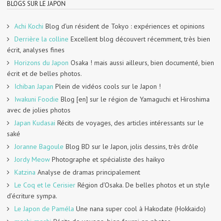
BLOGS SUR LE JAPON
Achi Kochi
Blog d’un résident de Tokyo : expériences et opinions
Derrière la colline
Excellent blog découvert récemment, très bien
écrit, analyses fines
Horizons du Japon
Osaka ! mais aussi ailleurs, bien documenté, bien
écrit et de belles photos.
Ichiban Japan
Plein de vidéos cools sur le Japon !
Iwakuni Foodie
Blog [en] sur le région de Yamaguchi et Hiroshima
avec de jolies photos
Japan Kudasai
Récits de voyages, des articles intéressants sur le
saké
Joranne Bagoule
Blog BD sur le Japon, jolis dessins, très drôle
Jordy Meow
Photographe et spécialiste des haikyo
Katzina
Analyse de dramas principalement
Le Coq et le Cerisier
Région d’Osaka. De belles photos et un style
d’écriture sympa.
Le Japon de Paméla
Une nana super cool à Hakodate (Hokkaido)