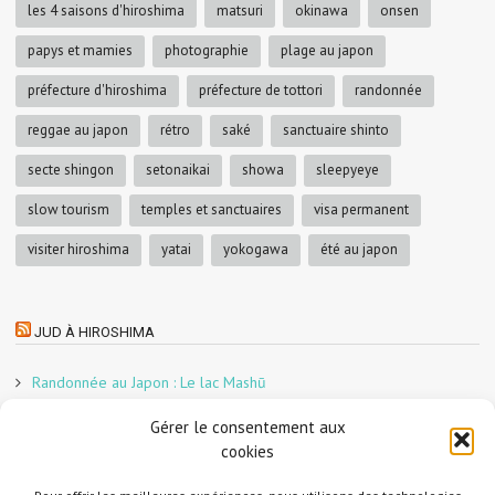
les 4 saisons d'hiroshima
matsuri
okinawa
onsen
papys et mamies
photographie
plage au japon
préfecture d'hiroshima
préfecture de tottori
randonnée
reggae au japon
rétro
saké
sanctuaire shinto
secte shingon
setonaikai
showa
sleepyeye
slow tourism
temples et sanctuaires
visa permanent
visiter hiroshima
yatai
yokogawa
été au japon
JUD À HIROSHIMA
Randonnée au Japon : Le lac Mashū
Le marché aux poissons nocturne d’Hiroshima
Gérer le consentement aux
En direct sur Adobe France !
cookies
Graphiste freelance au Japon pour la 3e année