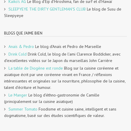
Kaiko's AG
Le Blog d’Eiji d’Hiroshima, fan de surf et d’Hawaï
SLEEPYEYE THE DIRTY GENTLEMAN'S CLUB
Le blog de Susu de
Sleepyeye
BLOGS QUE J'AIME BIEN
Anaïs & Pedro
Le blog d’Anaïs et Pedro de Marseille
Drink Cold
Drink Cold, le blog de l’ami Clarence Boddicker, avec
d’excellentes vidéos sur le Japon du marseillais John Carrière
La table de Diogène est ronde
Blog sur la cuisine coréenne et
asiatique écrit par une coréenne vivant en France / réflexions
intéressantes et originales sur la nourriture, philosophie de la cuisine,
talent d’écriture et humour.
Le Manger
Le blog d’éthno-gastronomie de Camille
(principalement sur la cuisine asiatique)
Summer Tomato
Foodisme et cuisine saine, intelligent et sans
dogmatisme, basé sur des études scientifiques de valeur.