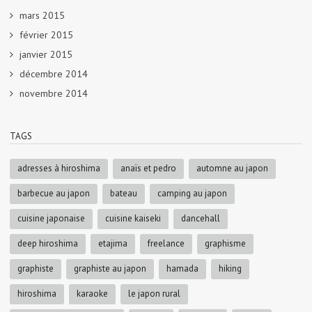
mars 2015
février 2015
janvier 2015
décembre 2014
novembre 2014
TAGS
adresses à hiroshima
anaïs et pedro
automne au japon
barbecue au japon
bateau
camping au japon
cuisine japonaise
cuisine kaiseki
dancehall
deep hiroshima
etajima
freelance
graphisme
graphiste
graphiste au japon
hamada
hiking
hiroshima
karaoke
le japon rural