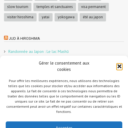
slow tourism
temples et sanctuaires
visa permanent
visiter hiroshima
yatai
yokogawa
été au japon
JUD À HIROSHIMA
Randonnée au Japon : Le lac Mashū
Le marché aux poissons nocturne d’Hiroshima
Gérer le consentement aux
En direct sur Adobe France !
cookies
Graphiste freelance au Japon pour la 3e année
Pour offrir les meilleures expériences, nous utilisons des technologies
Un café et des cabanes dans la forêt
telles que les cookies pour stocker et/ou accéder aux informations des
Slow Tourism à Tomo-no-Ura
appareils. Le fait de consentir à ces technologies nous permettra de
Slow tourism à Onomichi
traiter des données telles que le comportement de navigation ou les ID
uniques sur ce site. Le fait de ne pas consentir ou de retirer son
Randonnée au Japon : Le Mont Daisen
consentement peut avoir un effet négatif sur certaines caractéristiques et
Randonnée au Japon : Le Mont Misen
fonctions.
Randonnée au Japon : Le Mont Shirakiyama
Accepter