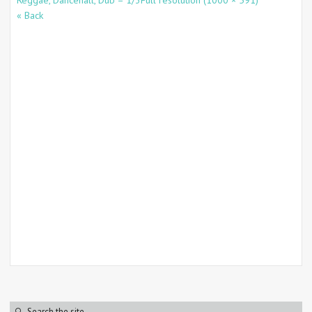
Reggae, Dancehall, Dub – 1/3
Full resolution (1000 × 591)
« Back