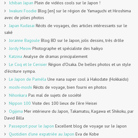
Ichiban Japan
Plein de vidéos cools sur le Japon !
Iwakuni Foodie
Blog [en] sur le région de Yamaguchi et Hiroshima
avec de jolies photos
Japan Kudasai
Récits de voyages, des articles intéressants sur le
saké
Joranne Bagoule
Blog BD sur le Japon, jolis dessins, très drôle
Jordy Meow
Photographe et spécialiste des haikyo
Katzina
Analyse de dramas principalement
Le Coq et le Cerisier
Région d’Osaka. De belles photos et un style
d’écriture sympa.
Le Japon de Paméla
Une nana super cool à Hakodate (Hokkaido)
moshi-moshi
Récits de voyage, bien fourni en photos
Nihonkara
Pas mal de sujets de société
Nippon 100
Visite des 100 lieux de l’ère Heisei
Ogijima
Mer intérieure du Japon, Takamatsu, Kagawa et Shikoku, par
David Billa
Passeport pour le Japon
Excellent blog de voyage sur le Japon
Quotidien d'une expatriée au Japon
Eva de Kobe