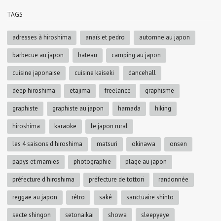
TAGS
adresses à hiroshima
anaïs et pedro
automne au japon
barbecue au japon
bateau
camping au japon
cuisine japonaise
cuisine kaiseki
dancehall
deep hiroshima
etajima
freelance
graphisme
graphiste
graphiste au japon
hamada
hiking
hiroshima
karaoke
le japon rural
les 4 saisons d'hiroshima
matsuri
okinawa
onsen
papys et mamies
photographie
plage au japon
préfecture d'hiroshima
préfecture de tottori
randonnée
reggae au japon
rétro
saké
sanctuaire shinto
secte shingon
setonaikai
showa
sleepyeye