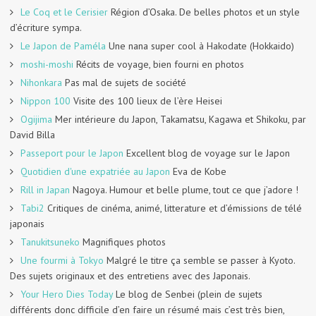
Le Coq et le Cerisier
Région d’Osaka. De belles photos et un style
d’écriture sympa.
Le Japon de Paméla
Une nana super cool à Hakodate (Hokkaido)
moshi-moshi
Récits de voyage, bien fourni en photos
Nihonkara
Pas mal de sujets de société
Nippon 100
Visite des 100 lieux de l’ère Heisei
Ogijima
Mer intérieure du Japon, Takamatsu, Kagawa et Shikoku, par
David Billa
Passeport pour le Japon
Excellent blog de voyage sur le Japon
Quotidien d'une expatriée au Japon
Eva de Kobe
Rill in Japan
Nagoya. Humour et belle plume, tout ce que j’adore !
Tabi2
Critiques de cinéma, animé, litterature et d’émissions de télé
japonais
Tanukitsuneko
Magnifiques photos
Une fourmi à Tokyo
Malgré le titre ça semble se passer à Kyoto.
Des sujets originaux et des entretiens avec des Japonais.
Your Hero Dies Today
Le blog de Senbei (plein de sujets
différents donc difficile d’en faire un résumé mais c’est très bien,