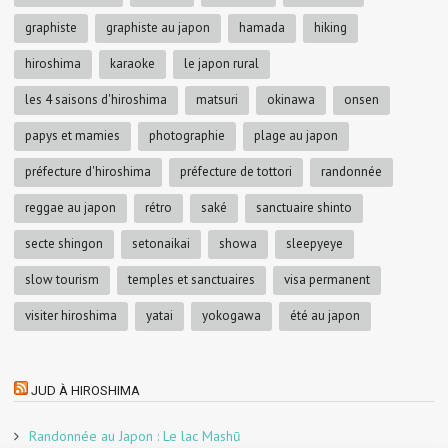
graphiste
graphiste au japon
hamada
hiking
hiroshima
karaoke
le japon rural
les 4 saisons d'hiroshima
matsuri
okinawa
onsen
papys et mamies
photographie
plage au japon
préfecture d'hiroshima
préfecture de tottori
randonnée
reggae au japon
rétro
saké
sanctuaire shinto
secte shingon
setonaikai
showa
sleepyeye
slow tourism
temples et sanctuaires
visa permanent
visiter hiroshima
yatai
yokogawa
été au japon
JUD À HIROSHIMA
Randonnée au Japon : Le lac Mashū